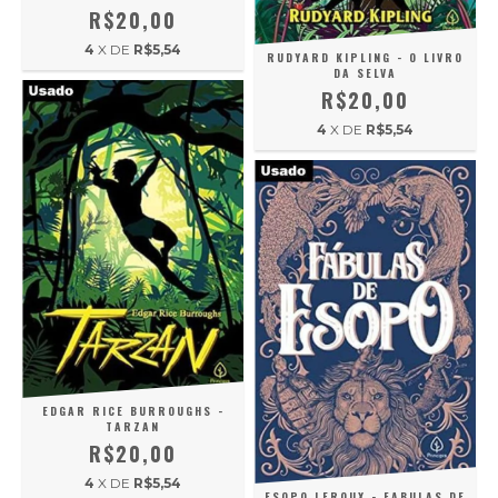
R$20,00
4
X DE
R$5,54
RUDYARD KIPLING - O LIVRO
DA SELVA
R$20,00
4
X DE
R$5,54
EDGAR RICE BURROUGHS -
TARZAN
R$20,00
4
X DE
R$5,54
ESOPO LEROUX - FABULAS DE