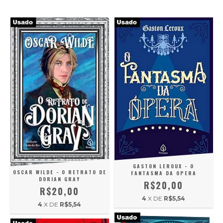
GASTON LEROUX - O
OSCAR WILDE - O RETRATO DE
FANTASMA DA OPERA
DORIAN GRAY
R$20,00
R$20,00
4
X DE
R$5,54
4
X DE
R$5,54