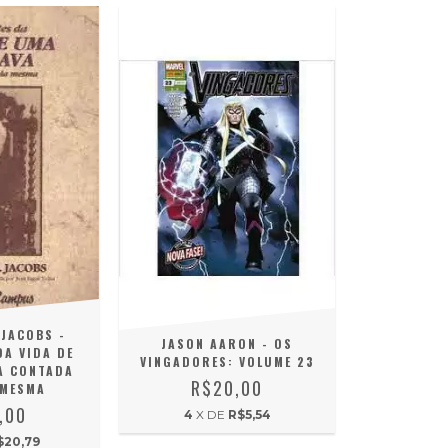
 JACOBS -
JASON AARON - OS
DA VIDA DE
VINGADORES: VOLUME 23
A CONTADA
R$20,00
 MESMA
,00
4
X DE
R$5,54
$20,79