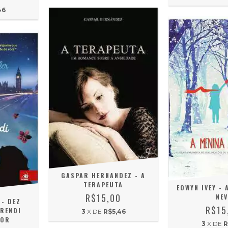
46
GASPAR HERNANDEZ - A
TERAPEUTA
EOWYN IVEY - 
R$15,00
NEV
- DEZ
R$15
PRENDI
3
X DE
R$5,46
MOR
3
X DE
R