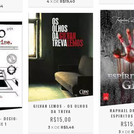
4
X DE
R$19,40
54
GILVAN LEMOS - OS OLHOS
RAPHAEL D
DA TREVA
ESPIRITOS
R$15,00
- DECIO:
R$15
E 1
3
X DE
R$5,46
0
3
X DE
R