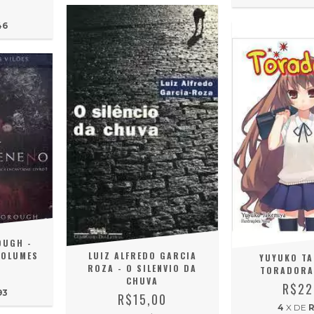
0
46
OUGH -
VOLUMES
LUIZ ALFREDO GARCIA
YUYUKO TA
ROZA - O SILENVIO DA
TORADORA 
0
CHUVA
R$22
93
R$15,00
4
X DE
R