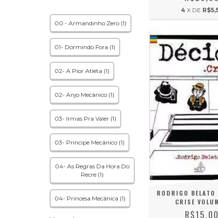
4
X DE
R$5,
00 - Armandinho Zero (1)
01- Dormindo Fora (1)
02- A Pior Atleta (1)
02- Anjo Mecânico (1)
03- Irmas Pra Valer (1)
03- Principe Mecânico (1)
04- As Regras Da Hora Do
Recre (1)
RODRIGO BELATO 
04- Princesa Mecânica (1)
CRISE VOLUM
R$15,0