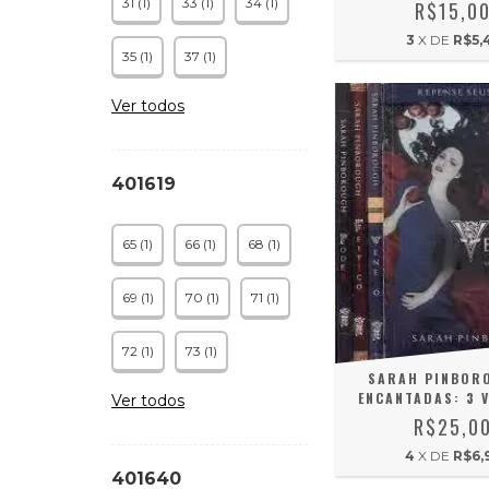
31 (1)
33 (1)
34 (1)
R$15,0
3
X DE
R$5,
35 (1)
37 (1)
Ver todos
401619
65 (1)
66 (1)
68 (1)
69 (1)
70 (1)
71 (1)
72 (1)
73 (1)
SARAH PINBOR
ENCANTADAS: 3 
Ver todos
R$25,0
4
X DE
R$6,
401640