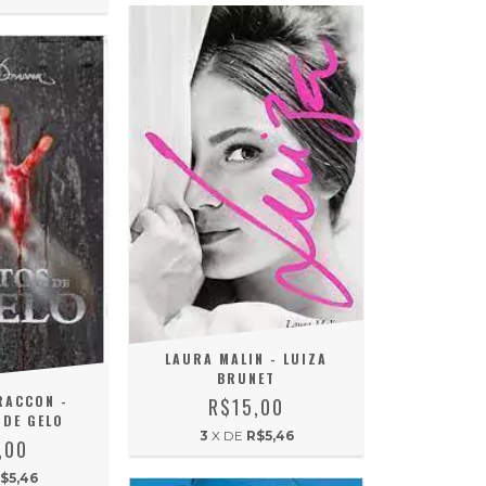
LAURA MALIN - LUIZA
BRUNET
RACCON -
R$15,00
 DE GELO
3
X DE
R$5,46
,00
$5,46