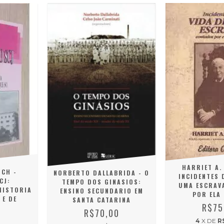
HARRIET A.
OCH -
NORBERTO DALLABRIDA - O
INCIDENTES 
CJ:
TEMPO DOS GINASIOS:
UMA ESCRAV
HISTORIA
ENSINO SECUNDARIO EM
POR ELA
 E DE
SANTA CATARINA
R$75
R$70,00
0
4
X DE
R