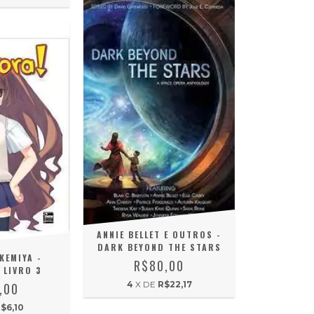
ANNIE BELLET E OUTROS -
DARK BEYOND THE STARS
KEMIYA -
R$80,00
LIVRO 3
4
X DE
R$22,17
,00
$6,10