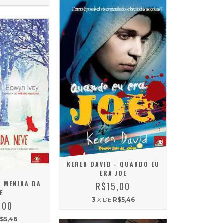
KEREN DAVID - QUANDO EU
ERA JOE
A MENINA DA
R$15,00
E
3
X DE
R$5,46
,00
$5,46