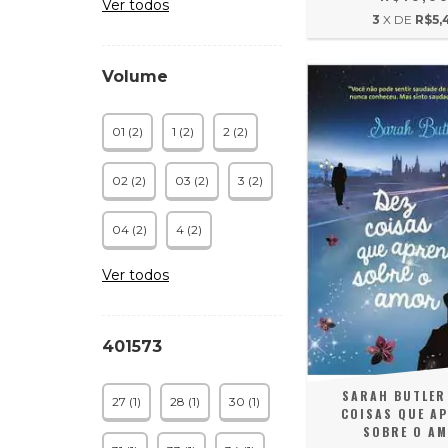
Ver todos
3
X DE
R$5,
Volume
01 (2)
1 (2)
2 (2)
02 (2)
03 (2)
3 (2)
04 (2)
4 (2)
Ver todos
401573
SARAH BUTLER 
27 (1)
28 (1)
30 (1)
COISAS QUE A
SOBRE O A