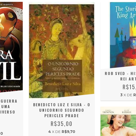
ROB SVED - H
REI AR
R$15
3
X DE
R
 GUERRA
BENEDICTO LUZ E SILVA - O
: UMA
UNICORNIO SEGUNDO
NIVERSO
PERICLES PRADE
R$35,00
0
4
X DE
R$9,70
10