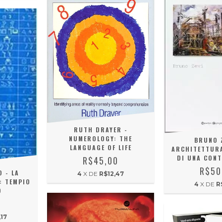
RUTH DRAYER -
NUMEROLOGY: THE
BRUNO Z
LANGUAGE OF LIFE
ARCHITETTURA
DI UNA CON
R$45,00
R$50
O - LA
4
X DE
R$12,47
: TEMPIO
4
X DE
R
O
0
17