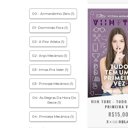
00 - Armandinho Zero (1)
01- Dormindo Fora (1)
02- A Pior Atleta (1)
02- Anjo Mecânico (1)
03- Irmas Pra Valer (1)
03- Principe Mecânico (1)
04- As Regras Da Hora Do
VIIH TUBE - TUDO
Recre (1)
PRIMEIRA V
R$15,0
04- Princesa Mecânica (1)
3
X DE
R$5,