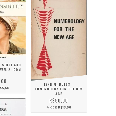
- SENSE AND
EVEL 2: COM
D
,00
LYNN M. BUESS -
$5,46
NUMEROLOGY FOR THE NEW
AGE
R$50,00
4
X DE
R$13,86