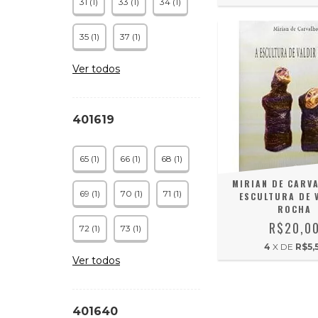
31 (1)
33 (1)
34 (1)
35 (1)
37 (1)
Ver todos
401619
65 (1)
66 (1)
68 (1)
MIRIAN DE CARVA
69 (1)
70 (1)
71 (1)
ESCULTURA DE 
ROCHA
R$20,0
72 (1)
73 (1)
4
X DE
R$5,
Ver todos
401640