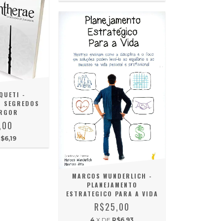
QUETI -
S SEGREDOS
ARGOR
,00
$6,19
MARCOS WUNDERLICH -
PLANEJAMENTO
ESTRATEGICO PARA A VIDA
R$25,00
4
X DE
R$6,93