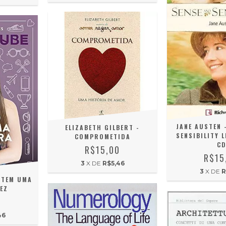
JANE AUSTEN 
ELIZABETH GILBERT -
SENSIBILITY L
COMPROMETIDA
C
R$15,00
R$15
3
X DE
R$5,46
3
X DE
R
 TEM UMA
EZ
0
46