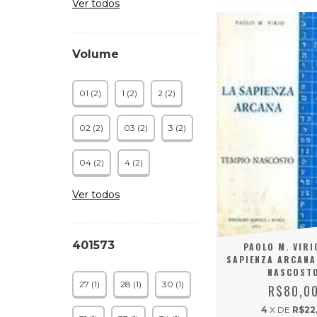
Ver todos
Volume
01 (2)
1 (2)
2 (2)
02 (2)
03 (2)
3 (2)
04 (2)
4 (2)
Ver todos
401573
PAOLO M. VIRI
SAPIENZA ARCANA
NASCOST
27 (1)
28 (1)
30 (1)
R$80,0
4
X DE
R$22,