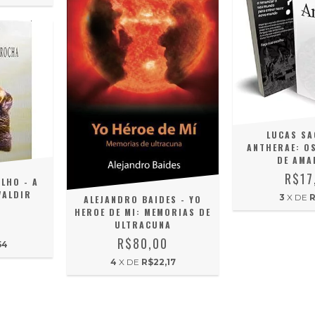
LUCAS SA
ANTHERAE: O
DE AM
R$17
LHO - A
VALDIR
3
X DE
R
ALEJANDRO BAIDES - YO
HEROE DE MI: MEMORIAS DE
0
ULTRACUNA
R$80,00
54
4
X DE
R$22,17