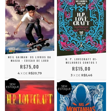
NEIL GAIMAN: OS LIVROS DA
H. P. LOVECRAFT 01-
MAGIA - EDICAO DE LUXO
MELHORES CONTOS 1
R$75,00
R$15,00
4
X DE
R$20,79
3
X DE
R$5,46
SEM
SEM
ESTOQUE
ESTOQUE