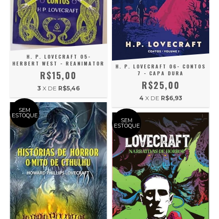
H. P. LOVECRAFT 05-
HERBERT WEST - REANIMATOR
H. P. LOVECRAFT 06- CONTOS
R$15,00
7 - CAPA DURA
R$25,00
3
X DE
R$5,46
4
X DE
R$6,93
SEM
ESTOQUE
SEM
ESTOQUE