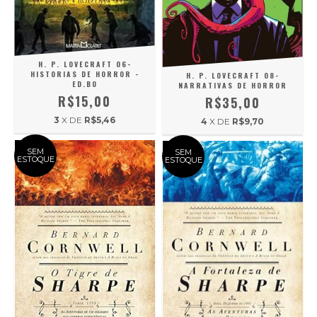
H. P. LOVECRAFT 06-
HISTORIAS DE HORROR -
H. P. LOVECRAFT 08-
ED.BO
NARRATIVAS DE HORROR
R$15,00
R$35,00
3
X DE
R$5,46
4
X DE
R$9,70
SEM
SEM
ESTOQUE
ESTOQUE