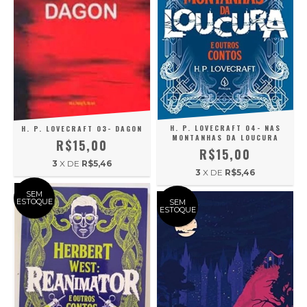
H. P. LOVECRAFT 04- NAS
H. P. LOVECRAFT 03- DAGON
MONTANHAS DA LOUCURA
R$15,00
R$15,00
3
X DE
R$5,46
3
X DE
R$5,46
SEM
ESTOQUE
SEM
ESTOQUE