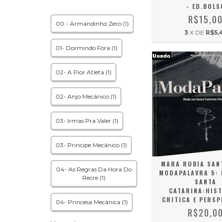
- ED.BOLS
R$15,0
00 - Armandinho Zero (1)
3
X DE
R$5,
01- Dormindo Fora (1)
02- A Pior Atleta (1)
02- Anjo Mecânico (1)
03- Irmas Pra Valer (1)
03- Principe Mecânico (1)
MARA RUBIA SANT
04- As Regras Da Hora Do
MODAPALAVRA 5:
Recre (1)
SANTA
CATARINA:HIS
CRITICA E PERSP
04- Princesa Mecânica (1)
R$20,0