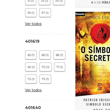
31 (1)
33 (1)
34 (1)
4
X DE
R$6,
35 (1)
37 (1)
Ver todos
401619
65 (1)
66 (1)
68 (1)
69 (1)
70 (1)
71 (1)
72 (1)
73 (1)
Ver todos
PATRICK ERICS
SIMBOLO SEC
401640