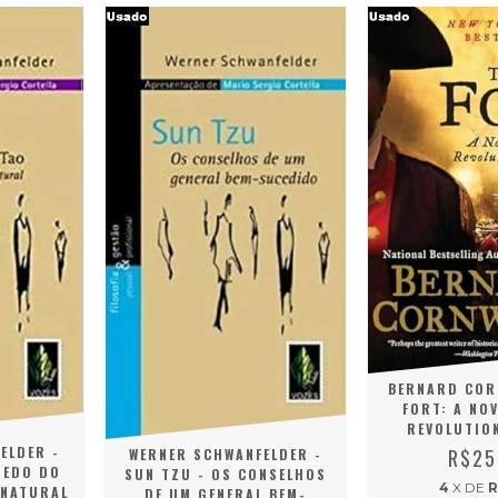
BERNARD CORN
FORT: A NOV
REVOLUTIO
ELDER -
R$25
WERNER SCHWANFELDER -
REDO DO
SUN TZU - OS CONSELHOS
4
X DE
R
 NATURAL
DE UM GENERAL BEM-