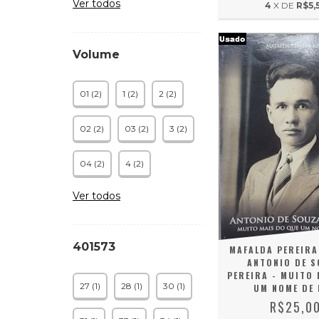
Ver todos
4
X DE
R$5,
Volume
01 (2)
1 (2)
2 (2)
02 (2)
03 (2)
3 (2)
04 (2)
4 (2)
Ver todos
401573
MAFALDA PEREIRA
ANTONIO DE 
PEREIRA - MUITO 
27 (1)
28 (1)
30 (1)
UM NOME DE
R$25,0