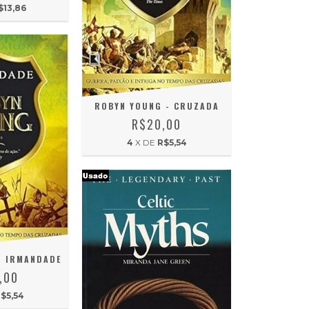
$13,86
ROBYN YOUNG - CRUZADA
R$20,00
4
X DE
R$5,54
- IRMANDADE
,00
$5,54