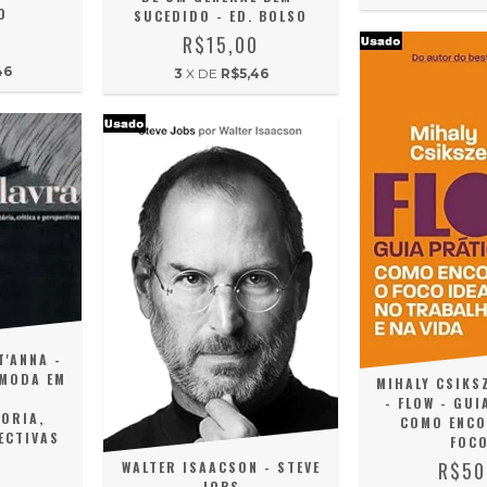
O
SUCEDIDO - ED. BOLSO
0
R$15,00
46
3
X DE
R$5,46
'ANNA -
 MODA EM
MIHALY CSIKS
- FLOW - GUI
TORIA,
COMO ENCO
ECTIVAS
FOCO
0
R$50
WALTER ISAACSON - STEVE
JOBS