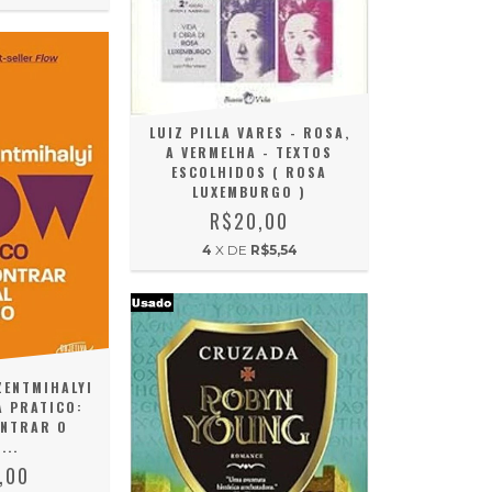
LUIZ PILLA VARES - ROSA,
A VERMELHA - TEXTOS
ESCOLHIDOS ( ROSA
LUXEMBURGO )
R$20,00
4
X DE
R$5,54
ZENTMIHALYI
A PRATICO:
NTRAR O
...
,00