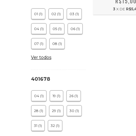
R$15,0
3
X DE
R$5,
01 (1)
02 (1)
03 (1)
04 (1)
05 (1)
06 (1)
07 (1)
08 (1)
Ver todos
401678
04 (1)
19 (1)
26 (1)
28 (1)
29 (1)
30 (1)
31 (1)
32 (1)