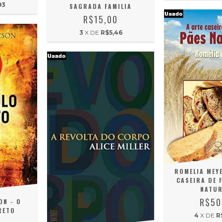
93
SAGRADA FAMILIA
R$15,00
3
X DE
R$5,46
ROMELIA MEYE
CASEIRA DE 
NATUR
R$50
ON - O
RETO
4
X DE
R