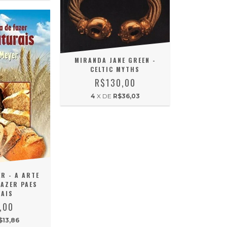
MIRANDA JANE GREEN -
CELTIC MYTHS
R$130,00
4
X DE
R$36,03
R - A ARTE
FAZER PAES
AIS
,00
$13,86