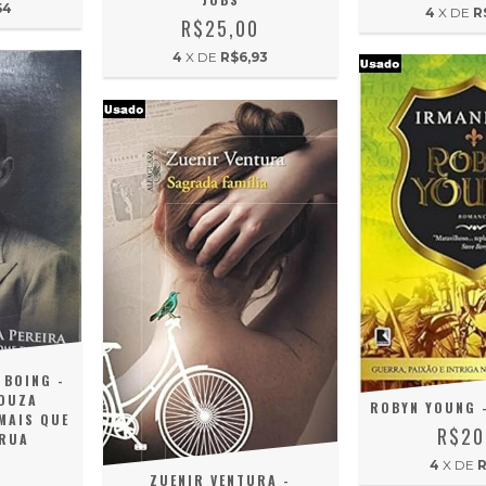
54
4
X DE
R
R$25,00
4
X DE
R$6,93
 BOING -
SOUZA
ROBYN YOUNG 
MAIS QUE
R$20
 RUA
0
4
X DE
R
ZUENIR VENTURA -