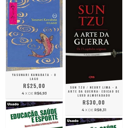
YASUNARI KAWABATA - O
LAGO
R$25,00
SUN TZU / NEURY LIMA - A
ARTE DA GUERRA: EDICAO DE
4
X DE
R$6,93
LUXO ALMOFADADO
R$30,00
4
X DE
R$8,31