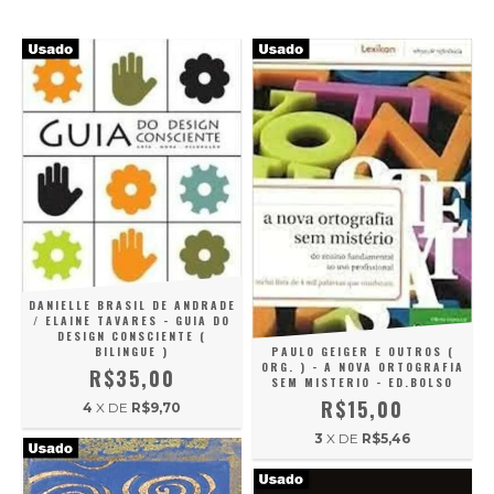
DANIELLE BRASIL DE ANDRADE
/ ELAINE TAVARES - GUIA DO
DESIGN CONSCIENTE (
PAULO GEIGER E OUTROS (
BILINGUE )
ORG. ) - A NOVA ORTOGRAFIA
R$35,00
SEM MISTERIO - ED.BOLSO
R$15,00
4
X DE
R$9,70
3
X DE
R$5,46