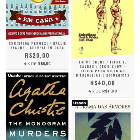
CHRISTINA PEROZZI / HALLIE
BEAUNE - CERVEJA EM CASA
R$20,00
EMICO OKUNO / IBERE L.
4
X DE
R$5,54
CALDAS / CECIL CHOW -
FISICA PARA CIENCIAS
BILOLOGICAS E BIOMEDICAS
R$40,00
4
X DE
R$11,09