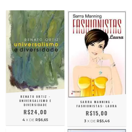
RENATO ORTIZ -
UNIVERSALISMO E
SARRA MANNING -
DIVERSIDADE
FASHIONISTAS: LAURA
R$24,00
R$15,00
4
X DE
R$6,65
3
X DE
R$5,46