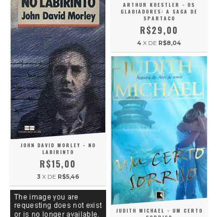
ARTHUR KOESTLER - OS
GLADIADORES: A SAGA DE
SPARTACO
R$29,00
4
X DE
R$8,04
JOHN DAVID MORLEY - NO
LABIRINTO
R$15,00
3
X DE
R$5,46
JUDITH MICHAEL - UM CERTO