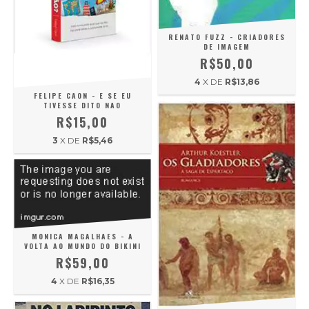
RENATO FUZZ - CRIADORES
DE IMAGEM
R$50,00
4
X DE
R$13,86
FELIPE CAON - E SE EU
TIVESSE DITO NAO
R$15,00
3
X DE
R$5,46
MONICA MAGALHAES - A
VOLTA AO MUNDO DO BIKINI
R$59,00
4
X DE
R$16,35