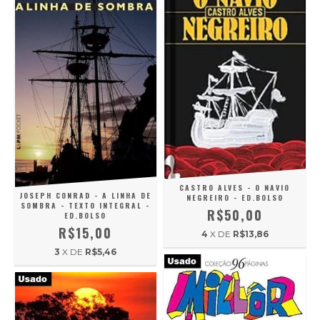
CASTRO ALVES - O NAVIO
JOSEPH CONRAD - A LINHA DE
NEGREIRO - ED.BOLSO
SOMBRA - TEXTO INTEGRAL -
R$50,00
ED.BOLSO
R$15,00
4
X DE
R$13,86
3
X DE
R$5,46