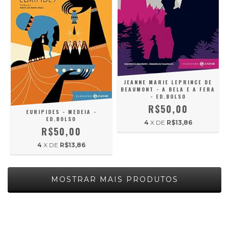
JEANNE MARIE LEPRINCE DE
BEAUMONT - A BELA E A FERA
- ED.BOLSO
R$50,00
EURIPIDES - MEDEIA -
ED.BOLSO
4
X DE
R$13,86
R$50,00
4
X DE
R$13,86
MOSTRAR MAIS PRODUTOS