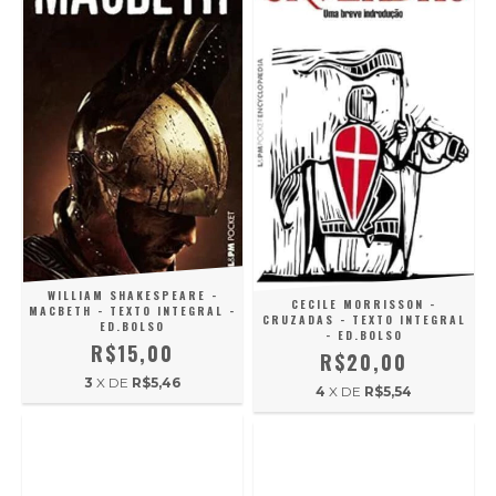
WILLIAM SHAKESPEARE -
CECILE MORRISSON -
MACBETH - TEXTO INTEGRAL -
CRUZADAS - TEXTO INTEGRAL
ED.BOLSO
- ED.BOLSO
R$15,00
R$20,00
3
X DE
R$5,46
4
X DE
R$5,54