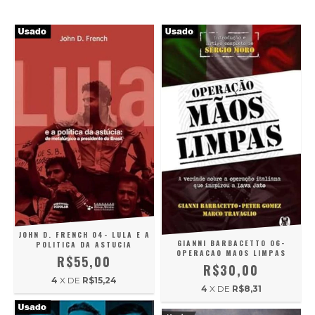
JOHN D. FRENCH 04- LULA E A
GIANNI BARBACETTO 06-
POLITICA DA ASTUCIA
OPERACAO MAOS LIMPAS
R$55,00
R$30,00
4
X DE
R$15,24
4
X DE
R$8,31