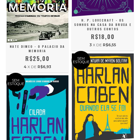
H. P. LOVECRAFT - OS
SONHOS NA CASA DA BRUXA E
OUTROS CONTOS
R$18,00
3
X DE
R$6,55
NATE DIMEO - O PALACIO DA
MEMORIA
R$25,00
SEM
ESTOQUE
4
X DE
R$6,93
SEM
ESTOQUE