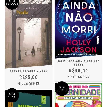
SEM
ESTOQUE
HOLLY JACKSON - AINDA NAO
MORRI
R$40,00
CARMEN LAFORET - NADA
R$25,00
4
X DE
R$11,09
4
X DE
R$6,93
SEM
ESTOQUE
SEM
ESTOQUE