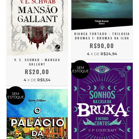
BIANCA FURTADO - TRILOGIA
BRUMAS 1: BRUMAS DA ILHA
R$90,00
4
X DE
R$24,94
V. E. SCHWAB - MANSAO
GALLANT
SEM
R$20,00
ESTOQUE
4
X DE
R$5,54
SEM
ESTOQUE