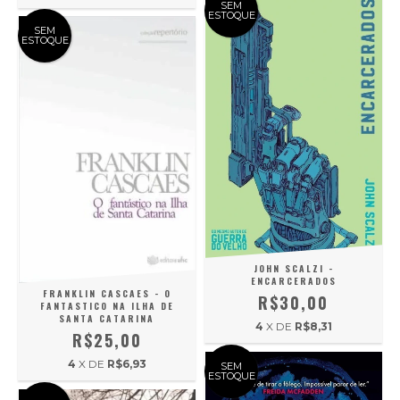
SEM
ESTOQUE
SEM
ESTOQUE
JOHN SCALZI -
ENCARCERADOS
FRANKLIN CASCAES - O
R$30,00
FANTASTICO NA ILHA DE
SANTA CATARINA
4
X DE
R$8,31
R$25,00
4
X DE
R$6,93
SEM
ESTOQUE