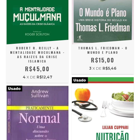
ROBERT R. REILLY - A
THOMAS L. FRIEDMAN - O
MENTALIDADE MUCULMANA -
MUNDO E PLANO
AS RAIZES DA CRISE
R$15,00
ISLAMICA
R$45,00
3
X DE
R$5,46
4
X DE
R$12,47