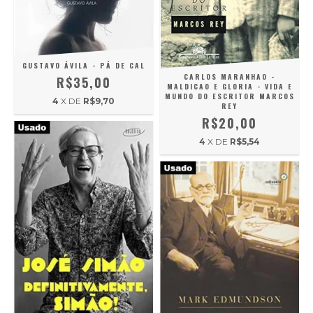
GUSTAVO ÁVILA - PÁ DE CAL
CARLOS MARANHAO -
R$35,00
MALDICAO E GLORIA - VIDA E
MUNDO DO ESCRITOR MARCOS
4
X DE
R$9,70
REY
R$20,00
4
X DE
R$5,54