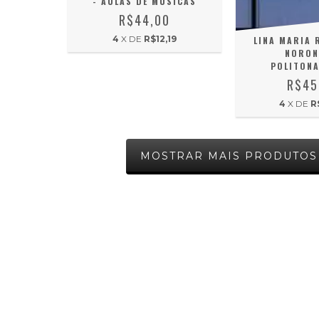
- AULAS DE MUSICAS
R$44,00
4
X DE
R$12,19
LINA MARIA 
NORON
POLITONA
R$45
4
X DE
R
MOSTRAR MAIS PRODUTOS