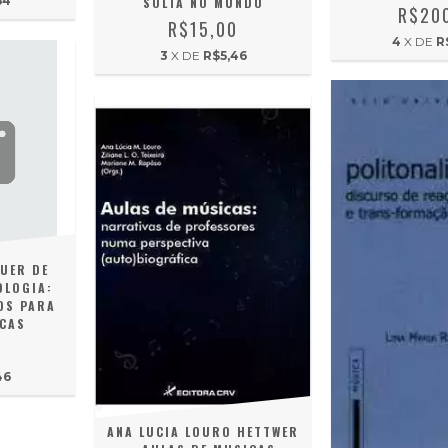
54
SOLTA NO MUNDO
R$20
R$15,00
4
X DE
R
3
X DE
R$5,46
UER DE
OLOGIA:
OS PARA
ICAS
0
46
ANA LUCIA LOURO HETTWER