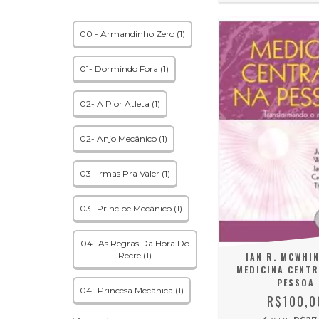
00 - Armandinho Zero (1)
01- Dormindo Fora (1)
02- A Pior Atleta (1)
02- Anjo Mecânico (1)
03- Irmas Pra Valer (1)
03- Principe Mecânico (1)
04- As Regras Da Hora Do
Recre (1)
IAN R. MCWHIN
MEDICINA CENT
PESSOA
04- Princesa Mecânica (1)
R$100,0