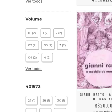
4
X DE
R$27
Ver todos
Volume
01 (2)
1 (2)
2 (2)
02 (2)
03 (2)
3 (2)
04 (2)
4 (2)
Ver todos
401573
GIANNI RATTO - A
DO MASCA
27 (1)
28 (1)
30 (1)
R$20,0