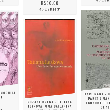
,72
4
X DE
R
R$30,00
4
X DE
R$8,31
 MOCHILA
KARL MARX - 
TE
PARIS E MA
SUZANA BRAGA - TATIANA
0
ECONOMICO F
LESKOVA: UMA BAILARINA
DE 1