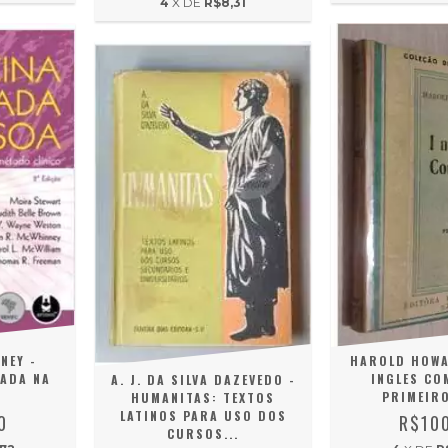
4
X DE
R$8,31
NEY -
HAROLD HOWA
RADA NA
INGLES CO
A. J. DA SILVA DAZEVEDO -
PRIMEIRO
HUMANITAS: TEXTOS
LATINOS PARA USO DOS
0
R$10
CURSOS...