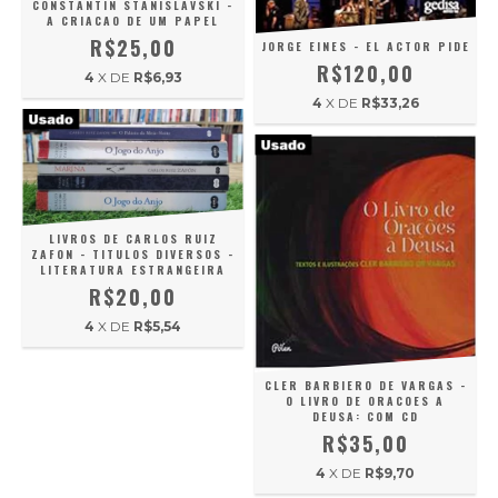
CONSTANTIN STANISLAVSKI -
A CRIACAO DE UM PAPEL
R$25,00
JORGE EINES - EL ACTOR PIDE
R$120,00
4
X DE
R$6,93
4
X DE
R$33,26
LIVROS DE CARLOS RUIZ
ZAFON - TITULOS DIVERSOS -
LITERATURA ESTRANGEIRA
R$20,00
4
X DE
R$5,54
CLER BARBIERO DE VARGAS -
O LIVRO DE ORACOES A
DEUSA: COM CD
R$35,00
4
X DE
R$9,70