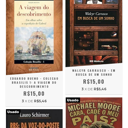
WALCYR CARRASCO - EM
BUSCA DE UM SONHO
EDUARDO BUENO - COLECAO
R$15,00
BRASILIS 1: A VIAGEM DO
DESCOBRIMENTO
3
X DE
R$5,46
R$15,00
3
X DE
R$5,46