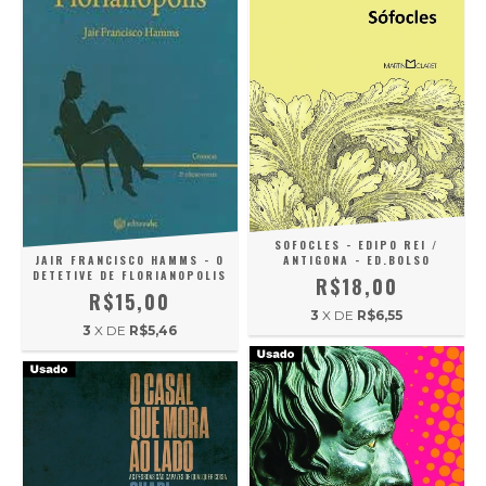
SOFOCLES - EDIPO REI /
JAIR FRANCISCO HAMMS - O
ANTIGONA - ED.BOLSO
DETETIVE DE FLORIANOPOLIS
R$18,00
R$15,00
3
X DE
R$6,55
3
X DE
R$5,46