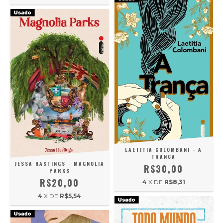
LAETITIA COLOMBANI - A
TRANCA
JESSA HASTINGS - MAGNOLIA
R$30,00
PARKS
R$20,00
4
X DE
R$8,31
4
X DE
R$5,54