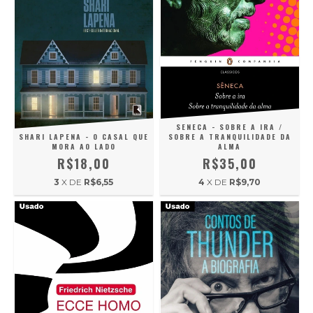
SENECA - SOBRE A IRA /
SHARI LAPENA - O CASAL QUE
SOBRE A TRANQUILIDADE DA
MORA AO LADO
ALMA
R$18,00
R$35,00
3
X DE
R$6,55
4
X DE
R$9,70