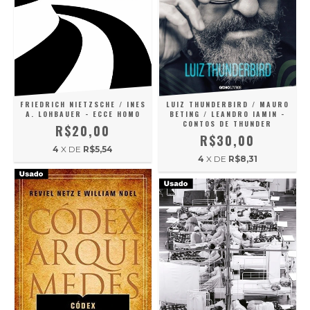
FRIEDRICH NIETZSCHE / INES
LUIZ THUNDERBIRD / MAURO
A. LOHBAUER - ECCE HOMO
BETING / LEANDRO IAMIN -
CONTOS DE THUNDER
R$20,00
R$30,00
4
X DE
R$5,54
4
X DE
R$8,31