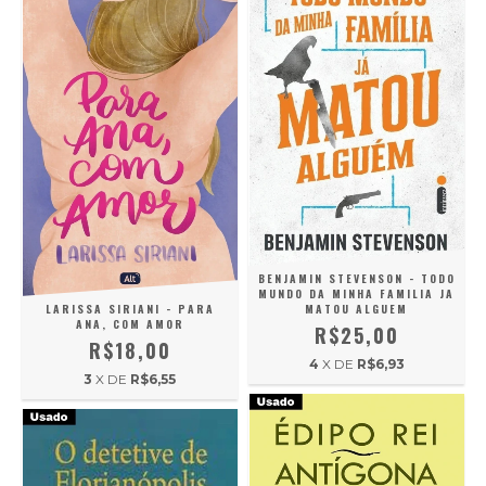
BENJAMIN STEVENSON - TODO
MUNDO DA MINHA FAMILIA JA
LARISSA SIRIANI - PARA
MATOU ALGUEM
ANA, COM AMOR
R$25,00
R$18,00
4
X DE
R$6,93
3
X DE
R$6,55