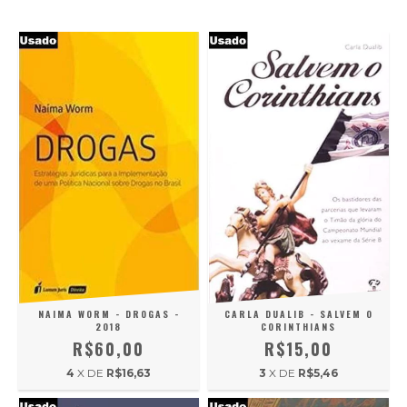
NAIMA WORM - DROGAS -
CARLA DUALIB - SALVEM O
2018
CORINTHIANS
R$60,00
R$15,00
4
X DE
R$16,63
3
X DE
R$5,46