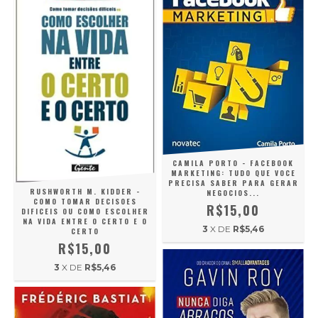
CAMILA PORTO - FACEBOOK
MARKETING: TUDO QUE VOCE
PRECISA SABER PARA GERAR
RUSHWORTH M. KIDDER -
NEGOCIOS...
COMO TOMAR DECISOES
R$15,00
DIFICEIS OU COMO ESCOLHER
NA VIDA ENTRE O CERTO E O
3
X DE
R$5,46
CERTO
R$15,00
3
X DE
R$5,46