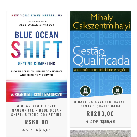
MIHALY CSIKSZENTMIHALYI -
W CHAN KIM E RENEE
GESTAO QUALIFICADA
MAUBORGNE - BLUE OCEAN
R$200,00
SHIFT: BEYOND COMPETING
R$60,00
4
X DE
R$55,43
4
X DE
R$16,63