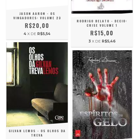
JASON AARON - OS
VINGADORES: VOLUME 23
RODRIGO BELATO - DECIO:
R$20,00
CRISE VOLUME 1
R$15,00
4
X DE
R$5,54
3
X DE
R$5,46
GILVAN LEMOS - OS OLHOS DA
TREVA