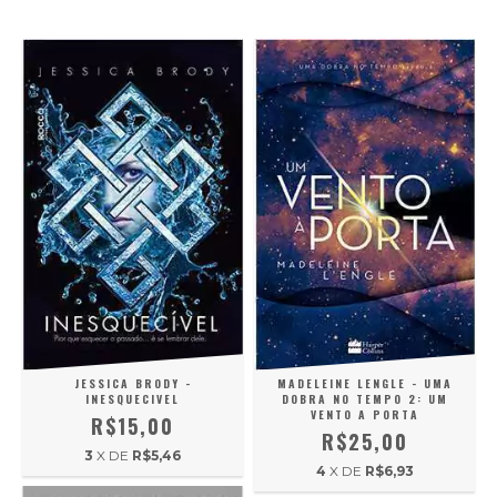
JESSICA BRODY -
MADELEINE LENGLE - UMA
INESQUECIVEL
DOBRA NO TEMPO 2: UM
VENTO A PORTA
R$15,00
R$25,00
3
X DE
R$5,46
4
X DE
R$6,93