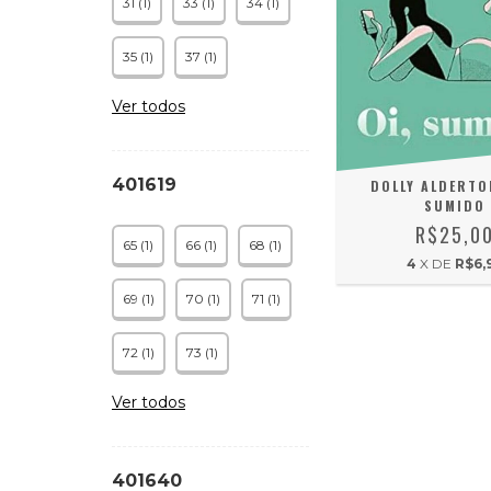
31 (1)
33 (1)
34 (1)
35 (1)
37 (1)
Ver todos
401619
DOLLY ALDERTON
SUMIDO
R$25,0
65 (1)
66 (1)
68 (1)
4
X DE
R$6,
69 (1)
70 (1)
71 (1)
72 (1)
73 (1)
Ver todos
401640