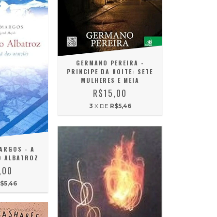
GERMANO PEREIRA -
PRINCIPE DA NOITE: SETE
MULHERES E MEIA
R$15,00
3
X DE
R$5,46
ARGOS - A
O ALBATROZ
,00
$5,46