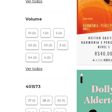
Ver todos
Volume
01 (2)
1 (2)
2 (2)
HEITOR CAST
HARMONIA E PER
02 (2)
03 (2)
3 (2)
NIVEL 1
R$40,0
04 (2)
4 (2)
4
X DE
R$11,
Ver todos
401573
27 (1)
28 (1)
30 (1)