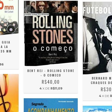
- GUIA
RA LA
 35 MM
0
86
BENT REJ - ROLLING STONE
- O COMECO
BERNARD M
R$40,00
CRAQUES DO
R$30
4
X DE
R$11,09
4
X DE
R