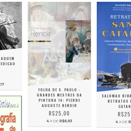
RAQUEM
PEDICAO
0
17
FOLHA DE S. PAULO -
GRANDES MESTRES DA
SALOMAO RIBA
PINTURA 16: PIERRE
RETRATOS 
AUGUSTE RENOIR
CATAR
R$25,00
R$25
4
X DE
R$6,93
4
X DE
R