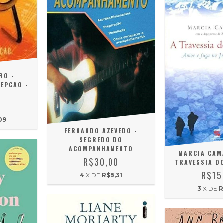
RO -
CEPCAO -
0
09
FERNANDO AZEVEDO -
SEGREDO DO
ACOMPANHAMENTO
MARCIA CAM
R$30,00
TRAVESSIA D
R$15
4
X DE
R$8,31
3
X DE
R