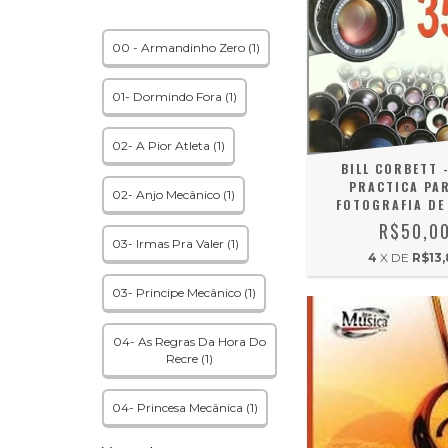
00 - Armandinho Zero (1)
01- Dormindo Fora (1)
02- A Pior Atleta (1)
BILL CORBETT 
PRACTICA PA
02- Anjo Mecânico (1)
FOTOGRAFIA DE
R$50,0
03- Irmas Pra Valer (1)
4
X DE
R$13,
03- Principe Mecânico (1)
04- As Regras Da Hora Do
Recre (1)
04- Princesa Mecânica (1)