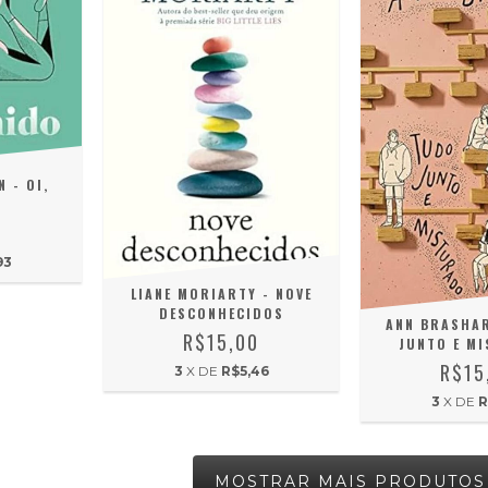
 - OI,
0
93
LIANE MORIARTY - NOVE
DESCONHECIDOS
ANN BRASHAR
R$15,00
JUNTO E M
R$15
3
X DE
R$5,46
3
X DE
R
MOSTRAR MAIS PRODUTOS