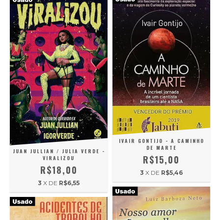
IVAIR GONTIJO - A CAMINHO
DE MARTE
JUAN JULLIAN / JULIA VERDE -
R$15,00
VIRALIZOU
R$18,00
3
X DE
R$5,46
3
X DE
R$6,55