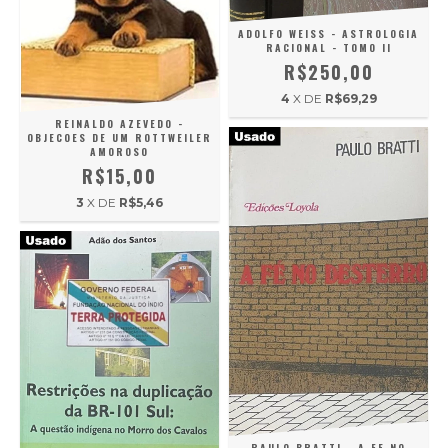
ADOLFO WEISS - ASTROLOGIA
RACIONAL - TOMO II
R$250,00
4
X DE
R$69,29
REINALDO AZEVEDO -
OBJECOES DE UM ROTTWEILER
AMOROSO
R$15,00
3
X DE
R$5,46
PAULO BRATTI - A FE NO