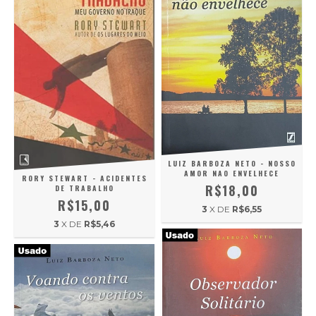
LUIZ BARBOZA NETO - NOSSO
AMOR NAO ENVELHECE
RORY STEWART - ACIDENTES
R$18,00
DE TRABALHO
R$15,00
3
X DE
R$6,55
3
X DE
R$5,46