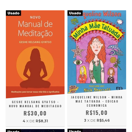
JACQUELINE WILSON - MINHA
MAE TATUADA - EDICAO
GESHE KELSANG GYATSO -
ECONOMICA
NOVO MANUAL DE MEDITACAO
R$15,00
R$30,00
3
X DE
R$5,46
4
X DE
R$8,31