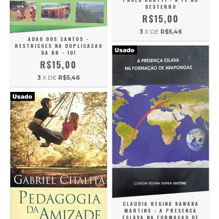
DESTERRO
R$15,00
3
X DE
R$5,46
ADAO DOS SANTOS -
RESTRICOES NA DUPLICACAO
DA BR - 101
R$15,00
3
X DE
R$5,46
CLAUDIA REGINA KAWAKA
MARTINS - A PRESENCA
ESLAVA NA FORMACAO DE