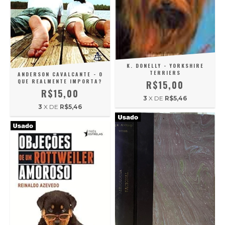
K. DONELLY - YORKSHIRE
TERRIERS
ANDERSON CAVALCANTE - O
QUE REALMENTE IMPORTA?
R$15,00
R$15,00
3
X DE
R$5,46
3
X DE
R$5,46