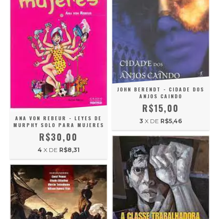
JOHN BERENDT - CIDADE DOS
ANJOS CAINDO
R$15,00
ANA VON REBEUR - LEYES DE
3
X DE
R$5,46
MURPHY SOLO PARA MUJERES
R$30,00
4
X DE
R$8,31