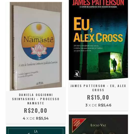
JAMES PATTERSON - EU, ALEX
CROSS
DANIELA OGGIONNI
R$15,00
SHINYASHIKI - PROCESSO
NAMASTE
3
X DE
R$5,46
R$20,00
4
X DE
R$5,54