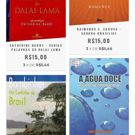
RAIMUNDO C. CARUSO -
SAHARA BRASILIAE
R$15,00
CATHERINE BARRY - SABIAS
3
X DE
R$5,46
PALAVRAS DO DALAI-LAMA
R$15,00
3
X DE
R$5,46