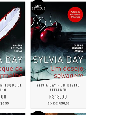
SEM
ESTOQUE
UM TOQUE DE
SYLVIA DAY - UM DESEJO
LHO
SELVAGEM
,00
R$18,00
$6,55
3
X DE
R$6,55