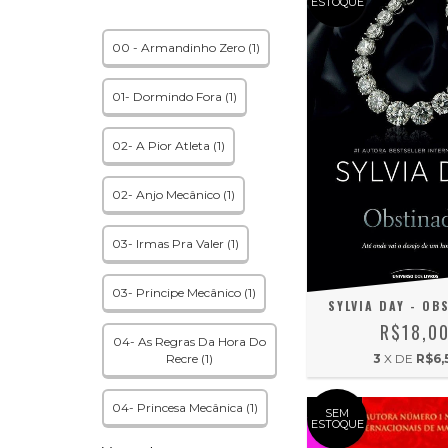
ESTOQUE
00 - Armandinho Zero (1)
01- Dormindo Fora (1)
02- A Pior Atleta (1)
02- Anjo Mecânico (1)
03- Irmas Pra Valer (1)
03- Principe Mecânico (1)
SYLVIA DAY - OB
R$18,0
04- As Regras Da Hora Do
3
X DE
R$6,
Recre (1)
04- Princesa Mecânica (1)
SEM
ESTOQUE