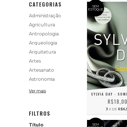
CATEGORIAS
SEM
ESTOQUE
Administração
Agricultura
Antropologia
Arqueologia
Arquitetura
Artes
Artesanato
Astronomia
Ver mais
SYLVIA DAY - SOM
R$18,0
3
X DE
R$6,
FILTROS
Título
SEM