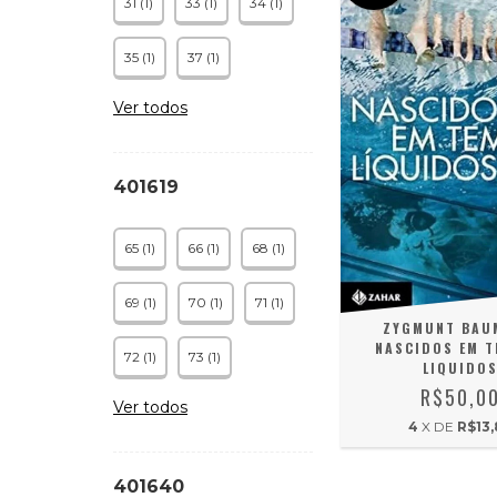
31 (1)
33 (1)
34 (1)
35 (1)
37 (1)
Ver todos
401619
65 (1)
66 (1)
68 (1)
69 (1)
70 (1)
71 (1)
ZYGMUNT BAU
NASCIDOS EM 
72 (1)
73 (1)
LIQUIDO
R$50,0
Ver todos
4
X DE
R$13,
401640