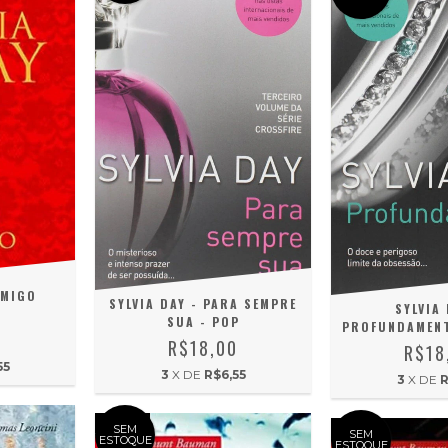
AMIGO
SYLVIA DAY - PARA SEMPRE
SYLVIA 
SUA - POP
PROFUNDAMENT
0
R$18,00
R$18
55
3
X DE
R$6,55
3
X DE
R
SEM
SEM
ESTOQUE
ESTOQUE