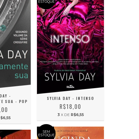
ESTOQUE
DAY -
SYLVIA DAY - INTENSO
E SUA - POP
R$18,00
,00
3
X DE
R$6,55
$6,55
SEM
ESTOQUE