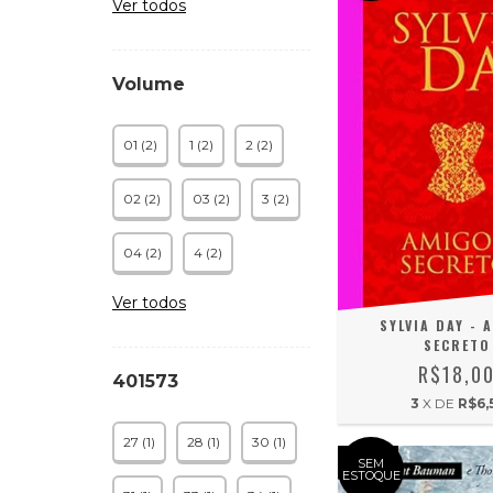
Ver todos
Volume
01 (2)
1 (2)
2 (2)
02 (2)
03 (2)
3 (2)
04 (2)
4 (2)
Ver todos
SYLVIA DAY - 
SECRETO
R$18,0
401573
3
X DE
R$6,
27 (1)
28 (1)
30 (1)
SEM
ESTOQUE