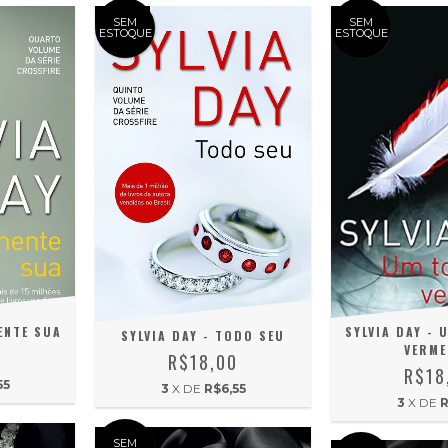
SEM
SEM
ESTOQUE
ESTOQUE
SYLVIA DAY - 
ENTE SUA
SYLVIA DAY - TODO SEU
VERME
0
R$18,00
R$18
55
3
X DE
R$6,55
3
X DE
R
SEM