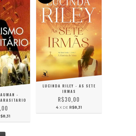
LUCINDA RILEY - AS SETE
IRMAS
AUMAN -
R$30,00
PARASITARIO
,00
4
X DE
R$8,31
$8,31