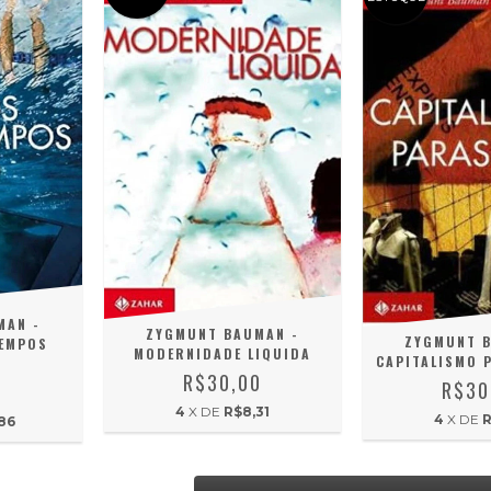
MAN -
ZYGMUNT BAUMAN -
ZYGMUNT B
TEMPOS
MODERNIDADE LIQUIDA
CAPITALISMO 
S
R$30,00
R$30
0
4
X DE
R$8,31
4
X DE
R
86