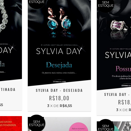
ESTOQUE
SEM
ESTOQUE
STINADA
SYLVIA DAY - DESEJADA
SYLVIA DAY 
0
R$18,00
R$18
55
3
X DE
R$6,55
3
X DE
R
SEM
ESTOQUE
SEM
ESTOQUE