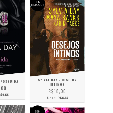
SEM
ESTOQUE
SYLVIA DAY - DESEJOS
- POSSUIDA
INTIMOS
,00
R$18,00
$6,55
3
X DE
R$6,55
SEM