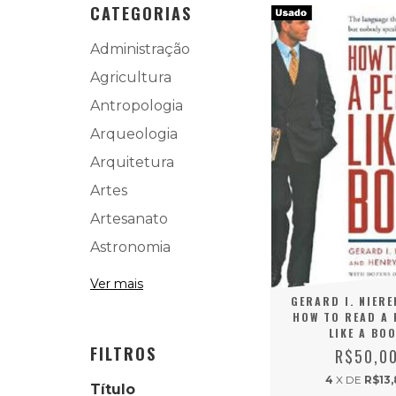
CATEGORIAS
Administração
Agricultura
Antropologia
Arqueologia
Arquitetura
Artes
Artesanato
Astronomia
Ver mais
GERARD I. NIERE
HOW TO READ A
LIKE A BO
FILTROS
R$50,0
4
X DE
R$13,
Título