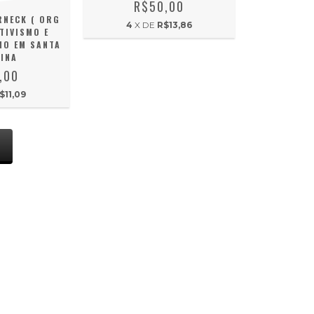
R$50,00
RNECK ( ORG
4
X DE
R$13,86
TIVISMO E
MO EM SANTA
INA
,00
$11,09