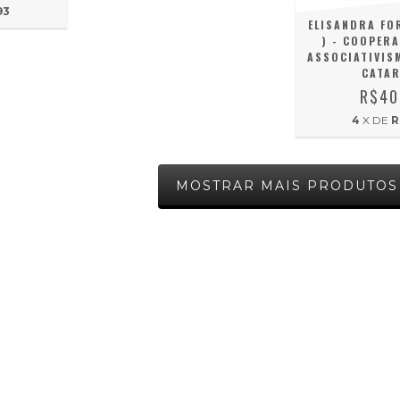
93
ELISANDRA FO
) - COOPERA
ASSOCIATIVIS
CATAR
R$40
4
X DE
R
MOSTRAR MAIS PRODUTOS