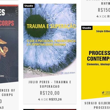
RHY
R$15
4
X DE
R
JULIO PERES - TRAUMA E
SUPERACAO
ENCES OF
R$120,00
E CORPS
4
X DE
R$33,26
0
SERGIO GILBE
PROCESSO
,43