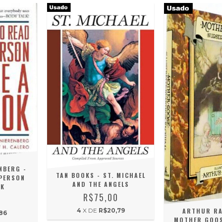
NBERG -
TAN BOOKS - ST. MICHAEL
 PERSON
AND THE ANGELS
OK
R$75,00
0
ARTHUR RA
4
X DE
R$20,79
86
MOTHER GOOS