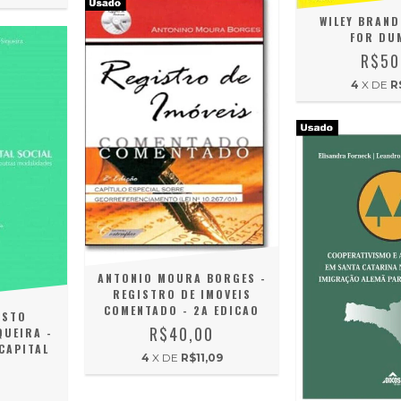
WILEY BRAND
FOR DU
R$50
4
X DE
R
ANTONIO MOURA BORGES -
REGISTRO DE IMOVEIS
COMENTADO - 2A EDICAO
USTO
R$40,00
QUEIRA -
CAPITAL
4
X DE
R$11,09
0