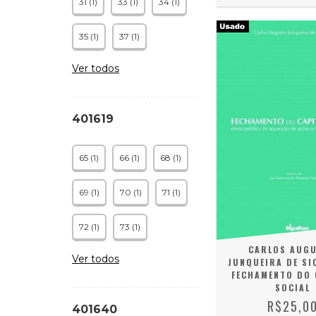
31 (1)
33 (1)
34 (1)
35 (1)
37 (1)
Ver todos
401619
65 (1)
66 (1)
68 (1)
69 (1)
70 (1)
71 (1)
72 (1)
73 (1)
CARLOS AUG
Ver todos
JUNQUEIRA DE SI
FECHAMENTO DO 
SOCIAL
R$25,0
401640