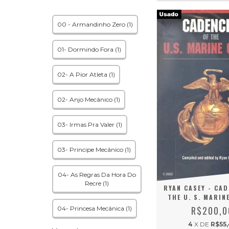
00 - Armandinho Zero (1)
01- Dormindo Fora (1)
02- A Pior Atleta (1)
02- Anjo Mecânico (1)
03- Irmas Pra Valer (1)
03- Principe Mecânico (1)
04- As Regras Da Hora Do
Recre (1)
RYAN CASEY - CAD
THE U. S. MARIN
R$200,0
04- Princesa Mecânica (1)
4
X DE
R$55