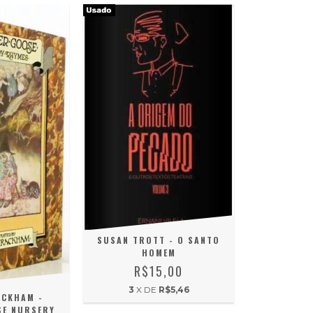
SUSAN TROTT - O SANTO
HOMEM
R$15,00
3
X DE
R$5,46
CKHAM -
E NURSERY