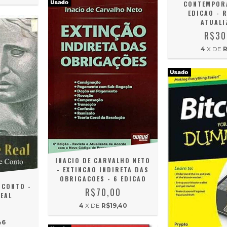
CONTEMPORA
EDICAO - R
ATUALI
R$30
4
X DE
R
INACIO DE CARVALHO NETO
- EXTINCAO INDIRETA DAS
OBRIGACOES - 6 EDICAO
 CONTO -
R$70,00
EAL
4
X DE
R$19,40
0
46