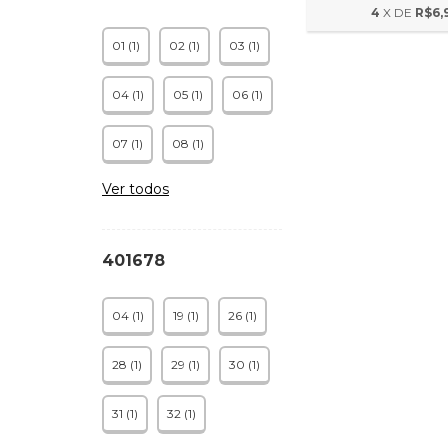
4
X DE
R$6,
01 (1)
02 (1)
03 (1)
04 (1)
05 (1)
06 (1)
07 (1)
08 (1)
Ver todos
401678
04 (1)
19 (1)
26 (1)
28 (1)
29 (1)
30 (1)
31 (1)
32 (1)