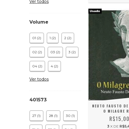
Ver todos
Volume
01 (2)
1 (2)
2 (2)
02 (2)
03 (2)
3 (2)
04 (2)
4 (2)
Ver todos
401573
NEUTO FAUSTO DE
O MILAGRE R
27 (1)
28 (1)
30 (1)
R$15,0
3
X DE
R$5,