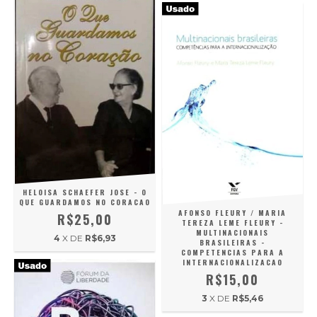
HELOISA SCHAEFER JOSE - O
QUE GUARDAMOS NO CORACAO
AFONSO FLEURY / MARIA
R$25,00
TEREZA LEME FLEURY -
MULTINACIONAIS
4
X DE
R$6,93
BRASILEIRAS -
COMPETENCIAS PARA A
INTERNACIONALIZACAO
R$15,00
3
X DE
R$5,46