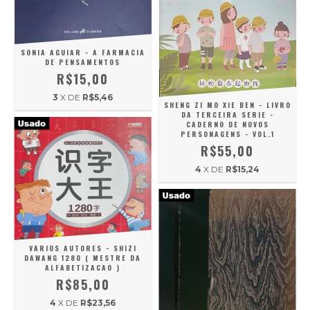
SONIA AGUIAR - A FARMACIA
DE PENSAMENTOS
R$15,00
3
X DE
R$5,46
SHENG ZI MO XIE BEN - LIVRO
DA TERCEIRA SERIE -
CADERNO DE NOVOS
PERSONAGENS - VOL.1
R$55,00
4
X DE
R$15,24
VARIOS AUTORES - SHIZI
DAWANG 1280 ( MESTRE DA
ALFABETIZACAO )
R$85,00
4
X DE
R$23,56