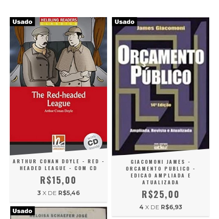
ARTHUR CONAN DOYLE - RED -
GIACOMONI JAMES -
HEADED LEAGUE - COM CD
ORCAMENTO PUBLICO -
EDICAO AMPLIADA E
R$15,00
ATUALIZADA
R$25,00
3
X DE
R$5,46
4
X DE
R$6,93