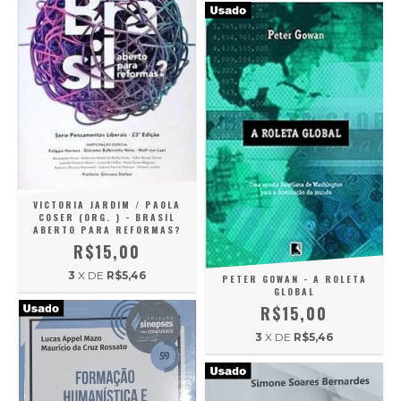
VICTORIA JARDIM / PAOLA
COSER (ORG. ) - BRASIL
ABERTO PARA REFORMAS?
R$15,00
3
X DE
R$5,46
PETER GOWAN - A ROLETA
GLOBAL
R$15,00
3
X DE
R$5,46