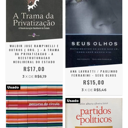
WALDIR JOSE RAMPINELLI E
OUTROS ( ORG. ) - A TRAMA
DA PRIVATIZACAO - A
REESTRUTURACAO
NEOLIBERAL DO ESTADO
R$17,00
ANA LAVRATTI / PAULINHO
FERRARINI - SEUS OLHOS
3
X DE
R$6,19
R$15,00
3
X DE
R$5,46