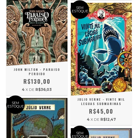
SEM
ESTOQUE
JOHN MILTON - PARAISO
PERDIDO
R$130,00
4
X DE
R$36,03
JULIO VERNE - VINTE MIL
SEM
LEGUAS SUBMARINAS
ESTOQUE
R$45,00
4
X DE
R$12,47
SEM
ESTOQUE