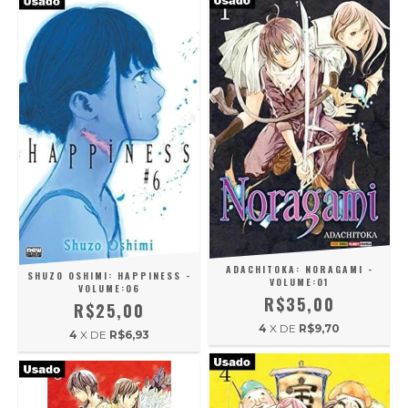
ADACHITOKA: NORAGAMI -
SHUZO OSHIMI: HAPPINESS -
VOLUME:01
VOLUME:06
R$35,00
R$25,00
4
X DE
R$9,70
4
X DE
R$6,93