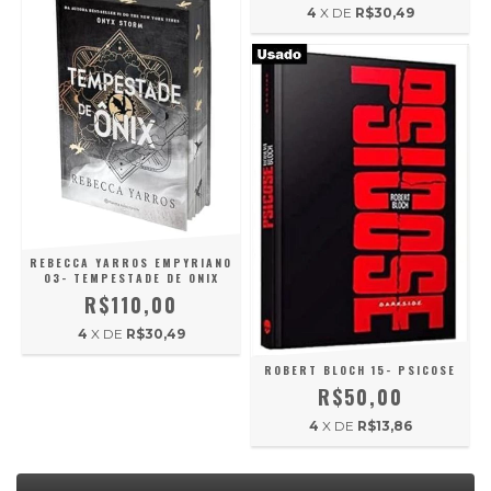
4
X DE
R$30,49
REBECCA YARROS EMPYRIANO
03- TEMPESTADE DE ONIX
R$110,00
4
X DE
R$30,49
ROBERT BLOCH 15- PSICOSE
R$50,00
4
X DE
R$13,86