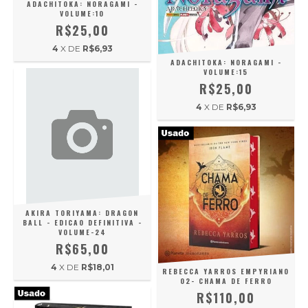
ADACHITOKA: NORAGAMI -
VOLUME:10
R$25,00
4
X DE
R$6,93
ADACHITOKA: NORAGAMI -
VOLUME:15
R$25,00
4
X DE
R$6,93
AKIRA TORIYAMA: DRAGON
BALL - EDICAO DEFINITIVA -
VOLUME-24
R$65,00
4
X DE
R$18,01
REBECCA YARROS EMPYRIANO
02- CHAMA DE FERRO
R$110,00