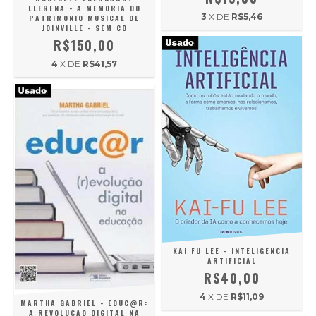
LLERENA - A MEMORIA DO
3
X DE
R$5,46
PATRIMONIO MUSICAL DE
JOINVILLE - SEM CD
R$150,00
4
X DE
R$41,57
KAI FU LEE - INTELIGENCIA
ARTIFICIAL
R$40,00
4
X DE
R$11,09
MARTHA GABRIEL - EDUC@R:
A REVOLUCAO DIGITAL NA