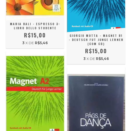
MARIA BALI - ESPRESSO 3:
LIBRO DELLO STUDENTE
R$15,00
GIORGIO MOTTA - MAGNET B1
- DEUTSCH FUT JUNGE LERNER
3
X DE
R$5,46
(COM CD)
R$15,00
3
X DE
R$5,46