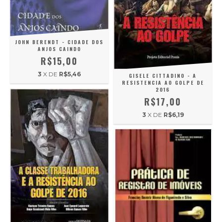
JOHN BERENDT - CIDADE DOS
ANJOS CAINDO
R$15,00
3
X DE
R$5,46
GISELE CITTADINO - A
RESISTENCIA AO GOLPE DE
2016
R$17,00
3
X DE
R$6,19