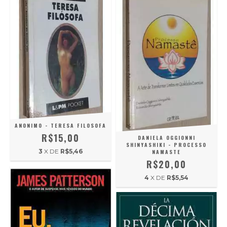
ANONIMO - TERESA FILOSOFA
R$15,00
DANIELA OGGIONNI
SHINYASHIKI - PROCESSO
3
X DE
R$5,46
NAMASTE
R$20,00
4
X DE
R$5,54