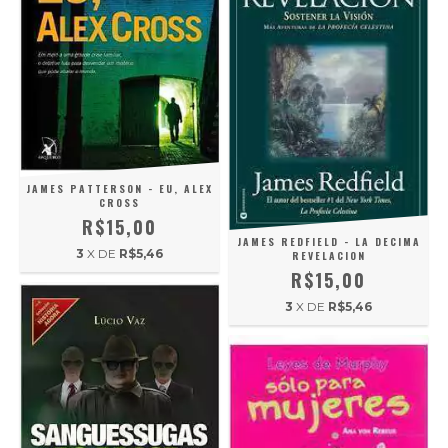
JAMES PATTERSON - EU, ALEX
CROSS
R$15,00
JAMES REDFIELD - LA DECIMA
3
X DE
R$5,46
REVELACION
R$15,00
3
X DE
R$5,46