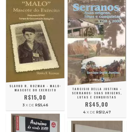
SLAVKO R. ROZMAN - MALO:
TARCISIO DELLA JUSTINA -
MASCOTE DO EXERCITO
SERRANOS: SUAS ORIGENS,
R$15,00
LUTAS E CONQUISTAS
R$45,00
3
X DE
R$5,46
4
X DE
R$12,47