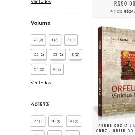
Ver todos
R$90,0
4
X DE
R$24
Volume
01 (2)
1 (2)
2 (2)
02 (2)
03 (2)
3 (2)
04 (2)
4 (2)
Ver todos
401573
27 (1)
28 (1)
30 (1)
ANDRE ROCHA E 
CRUZ - ORFEU DO 