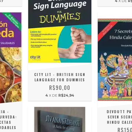
37
4
X DE
R
CITY LIT - BRITISH SIGN
LANGUAGE FOR DUMMIES
R$90,00
4
X DE
R$24,94
IA -
DEVDUTT PA
YURVEDA:
SEVEN SECR
CETAS
HINDU CALE
UDABLES
R$15