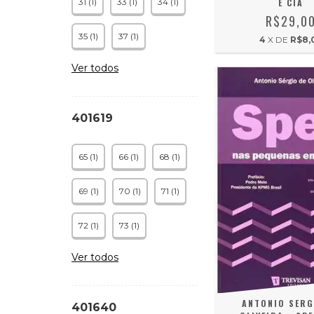
31 (1)
33 (1)
34 (1)
E CIA
R$29,0
35 (1)
37 (1)
4
X DE
R$8,
Ver todos
401619
65 (1)
66 (1)
68 (1)
69 (1)
70 (1)
71 (1)
72 (1)
73 (1)
Ver todos
ANTONIO SERG
401640