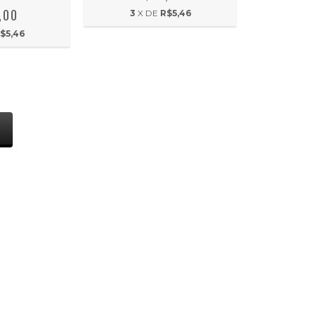
,00
3
X DE
R$5,46
$5,46