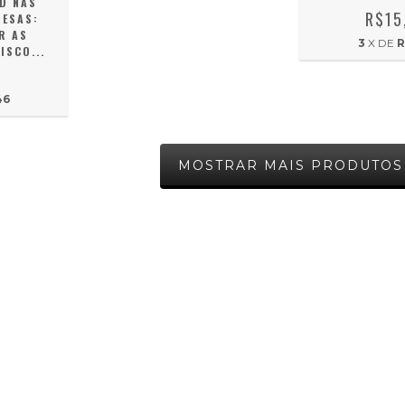
ED NAS
R$15
RESAS:
R AS
3
X DE
R
ISCO...
0
46
MOSTRAR MAIS PRODUTOS