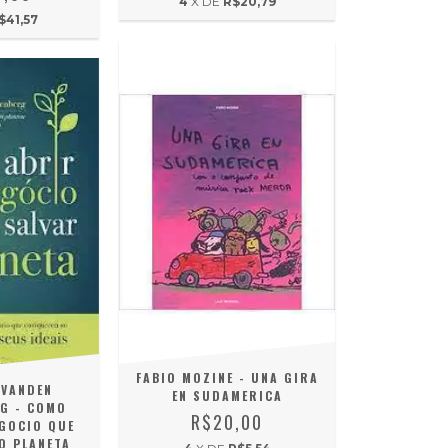
4
X DE
R$20,79
$41,57
FABIO MOZINE - UNA GIRA
 VANDEN
EN SUDAMERICA
G - COMO
R$20,00
GOCIO QUE
O PLANETA