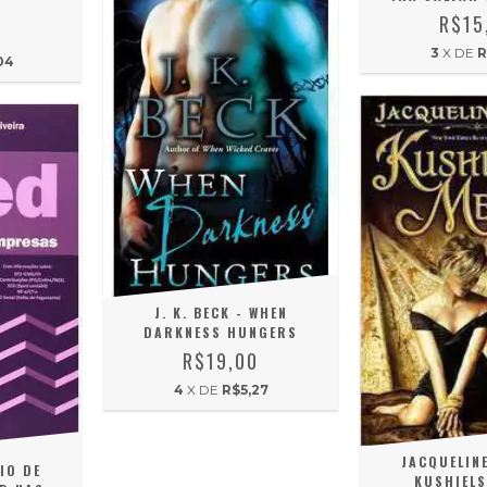
R$15
0
3
X DE
R
04
J. K. BECK - WHEN
DARKNESS HUNGERS
R$19,00
4
X DE
R$5,27
JACQUELINE
IO DE
KUSHIELS