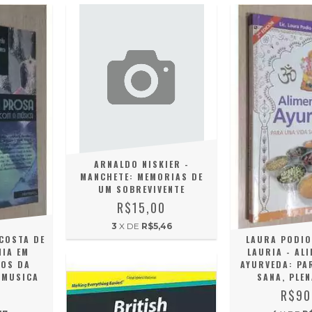
ARNALDO NISKIER -
MANCHETE: MEMORIAS DE
UM SOBREVIVENTE
R$15,00
3
X DE
R$5,46
COSTA DE
LAURA PODIO
NIA EM
LAURIA - AL
GOS DA
AYURVEDA: PA
 MUSICA
SANA, PLEN
0
R$90