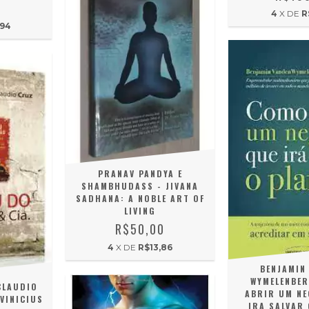
0
4
X DE
R
,94
PRANAV PANDYA E
SHAMBHUDASS - JIVANA
SADHANA: A NOBLE ART OF
LIVING
R$50,00
4
X DE
R$13,86
BENJAMIN
WYMELENBER
CLAUDIO
ABRIR UM NE
VINICIUS
IRA SALVAR 