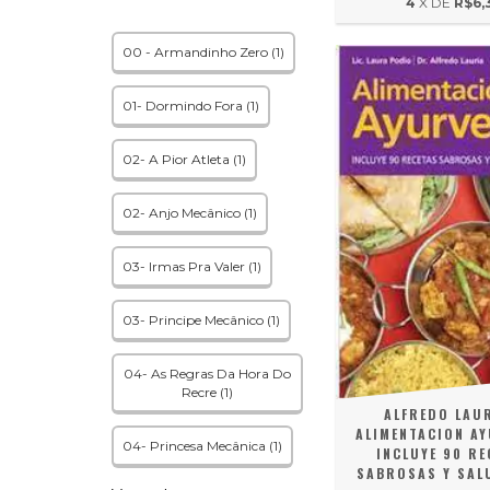
4
X DE
R$6,
00 - Armandinho Zero (1)
01- Dormindo Fora (1)
02- A Pior Atleta (1)
02- Anjo Mecânico (1)
03- Irmas Pra Valer (1)
03- Principe Mecânico (1)
04- As Regras Da Hora Do
Recre (1)
ALFREDO LAUR
ALIMENTACION A
04- Princesa Mecânica (1)
INCLUYE 90 RE
SABROSAS Y SAL