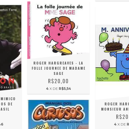
ROGER HARGREAVES - LA
FOLLE JOURNEE DE MADAME
SAGE
R$20,00
4
X DE
R$5,54
 MIMICO
NOS DE
ROGER HARG
ASIL
MONSIEUR AN
0
R$20
46
4
X DE
R