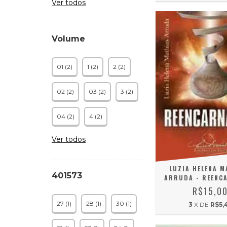
Ver todos
Volume
01 (2)
1 (2)
2 (2)
02 (2)
03 (2)
3 (2)
04 (2)
4 (2)
Ver todos
LUZIA HELENA M
401573
ARRUDA - REENC
R$15,0
27 (1)
28 (1)
30 (1)
3
X DE
R$5,