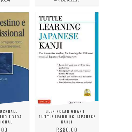
$5,54
4
X DE
R$5,27
UCKNALL -
GLEN NOLAN GRANT -
INO E VIDA
TUTTLE LEARNING JAPANESE
IONAL
KANJI
,00
R$80,00