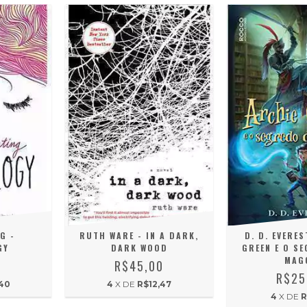
G -
RUTH WARE - IN A DARK,
D. D. EVERES
GY
DARK WOOD
GREEN E O S
MAG
0
R$45,00
R$25
,40
4
X DE
R$12,47
4
X DE
R