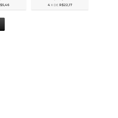
$5,46
4
X DE
R$22,17