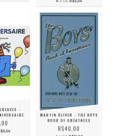
4
X DE
R$5,54
REAVES -
NIVERSAIRE
MARTIN OLIVER - THE BOYS
BOOK OF GREATNESS
,00
R$40,00
$5,54