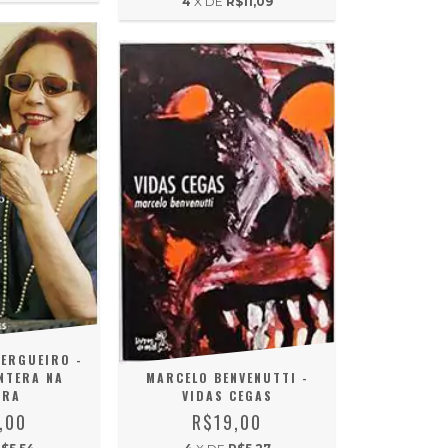
4
X DE
R$11,09
VERGUEIRO -
NTERA NA
MARCELO BENVENUTTI -
GRA
VIDAS CEGAS
,00
R$19,00