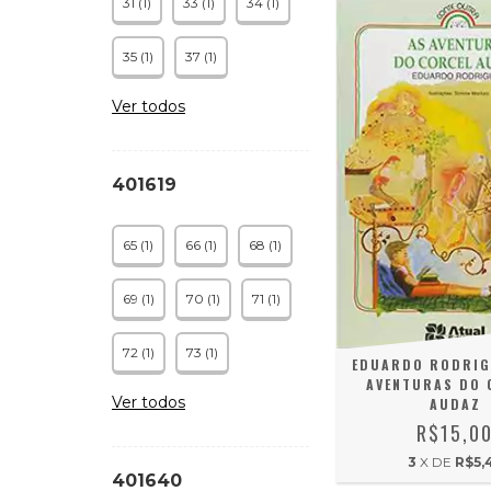
31 (1)
33 (1)
34 (1)
35 (1)
37 (1)
Ver todos
401619
65 (1)
66 (1)
68 (1)
69 (1)
70 (1)
71 (1)
72 (1)
73 (1)
EDUARDO RODRIG
AVENTURAS DO 
Ver todos
AUDAZ
R$15,0
3
X DE
R$5,
401640