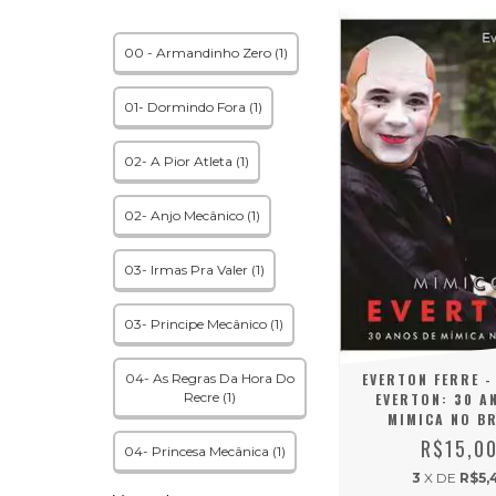
00 - Armandinho Zero (1)
01- Dormindo Fora (1)
02- A Pior Atleta (1)
02- Anjo Mecânico (1)
03- Irmas Pra Valer (1)
03- Principe Mecânico (1)
04- As Regras Da Hora Do
EVERTON FERRE -
Recre (1)
EVERTON: 30 A
MIMICA NO BR
R$15,0
04- Princesa Mecânica (1)
3
X DE
R$5,