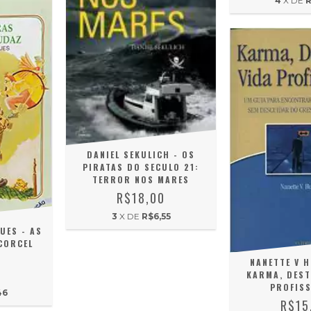
4
X DE
R
DANIEL SEKULICH - OS
PIRATAS DO SECULO 21:
TERROR NOS MARES
R$18,00
3
X DE
R$6,55
UES - AS
CORCEL
NANETTE V H
0
KARMA, DEST
PROFISS
46
R$15