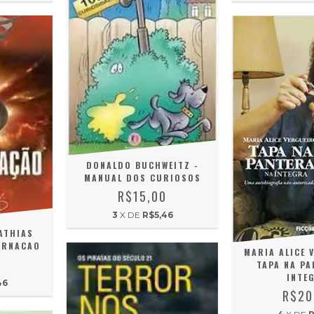
DONALDO BUCHWEITZ -
MANUAL DOS CURIOSOS
R$15,00
3
X DE
R$5,46
ATHIAS
ARNACAO
MARIA ALICE 
0
TAPA NA PA
INTE
46
R$20