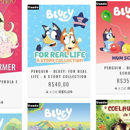
PENGUIN - B
PENGUIN - BLUEY: FOR REAL
SCH
LIFE - A STORY COLLECTION
R$35
PEROLA E
R$40,00
4
X DE
R
4
X DE
R$11,09
0
46