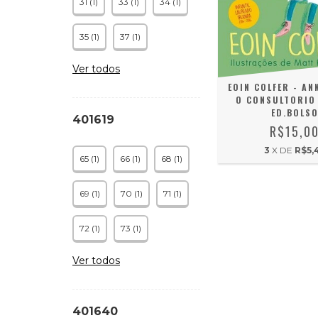
31 (1)
33 (1)
34 (1)
35 (1)
37 (1)
Ver todos
EOIN COLFER - AN
O CONSULTORIO 
ED.BOLS
401619
R$15,0
3
X DE
R$5,
65 (1)
66 (1)
68 (1)
69 (1)
70 (1)
71 (1)
72 (1)
73 (1)
Ver todos
401640