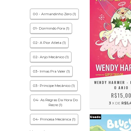
00 - Armandinho Zero (1)
01- Dormindo Fora (1)
02- A Pior Atleta (1)
02- Anjo Mecânico (1)
03- Irmas Pra Valer (1)
WENDY HARMER - 
03- Principe Mecânico (1)
O ANJO
R$15,0
04- As Regras Da Hora Do
3
X DE
R$5,
Recre (1)
04- Princesa Mecânica (1)