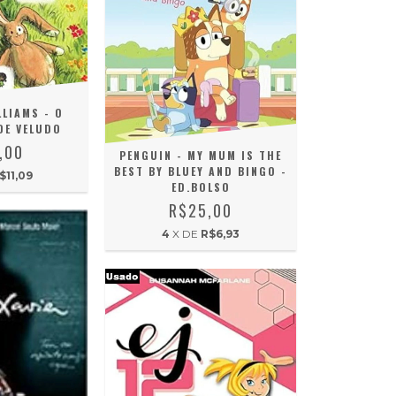
LIAMS - O
DE VELUDO
,00
PENGUIN - MY MUM IS THE
BEST BY BLUEY AND BINGO -
$11,09
ED.BOLSO
R$25,00
4
X DE
R$6,93