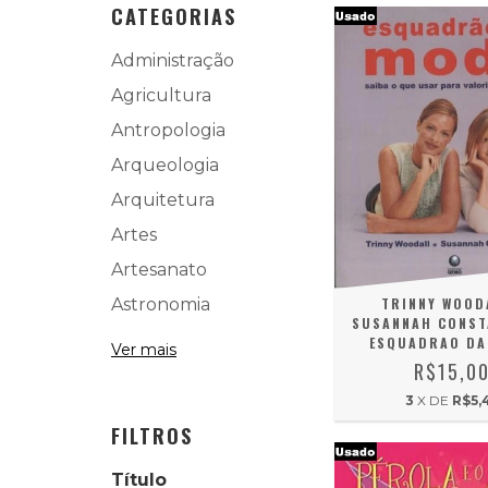
CATEGORIAS
Administração
Agricultura
Antropologia
Arqueologia
Arquitetura
Artes
Artesanato
Astronomia
TRINNY WOODA
SUSANNAH CONST
ESQUADRAO DA
Ver mais
R$15,0
3
X DE
R$5,
FILTROS
Título