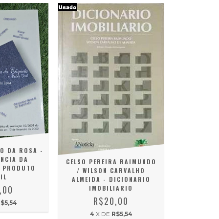
O DA ROSA -
NCIA DA
CELSO PEREIRA RAIMUNDO
O PRODUTO
/ WILSON CARVALHO
IL
ALMEIDA - DICIONARIO
,00
IMOBILIARIO
R$20,00
$5,54
4
X DE
R$5,54