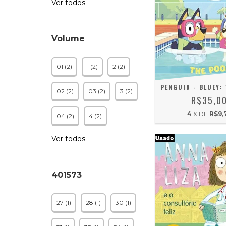
Ver todos
Volume
01 (2)
1 (2)
2 (2)
PENGUIN - BLUEY:
02 (2)
03 (2)
3 (2)
R$35,0
4
X DE
R$9,
04 (2)
4 (2)
Ver todos
401573
27 (1)
28 (1)
30 (1)