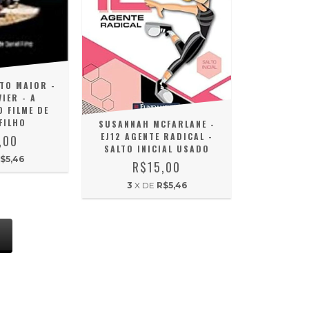
TO MAIOR -
IER - A
 FILME DE
FILHO
SUSANNAH MCFARLANE -
EJ12 AGENTE RADICAL -
,00
SALTO INICIAL USADO
$5,46
R$15,00
3
X DE
R$5,46