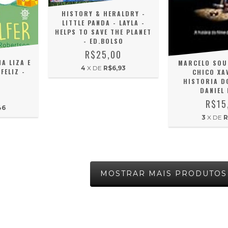
HISTORY & HERALDRY -
LITTLE PANDA - LAYLA -
HELPS TO SAVE THE PLANET
- ED.BOLSO
R$25,00
NA LIZA E
MARCELO SOU
4
X DE
R$6,93
FELIZ -
CHICO XAV
O
HISTORIA DO
DANIEL 
0
R$15
46
3
X DE
R
MOSTRAR MAIS PRODUTOS