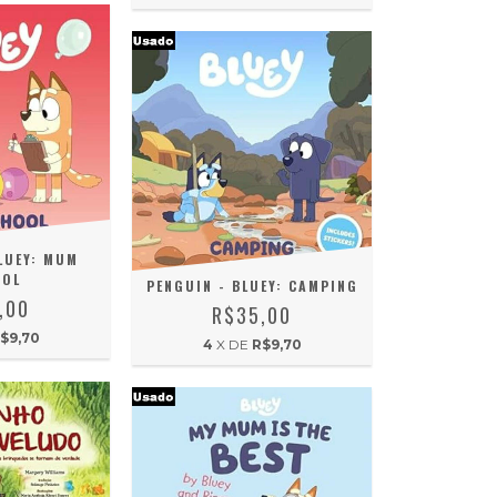
LUEY: MUM
OOL
PENGUIN - BLUEY: CAMPING
,00
R$35,00
$9,70
4
X DE
R$9,70