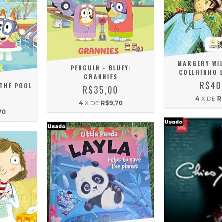
MARGERY WIL
PENGUIN - BLUEY:
COELHINHO 
GRANNIES
R$40
 THE POOL
R$35,00
0
4
X DE
R
4
X DE
R$9,70
70