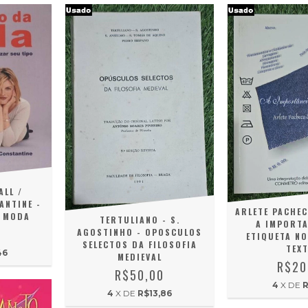
LL /
ANTINE -
ARLETE PACHEC
 MODA
TERTULIANO - S.
A IMPORTA
0
AGOSTINHO - OPOSCULOS
ETIQUETA N
SELECTOS DA FILOSOFIA
TEXT
46
MEDIEVAL
R$20
R$50,00
4
X DE
R
4
X DE
R$13,86