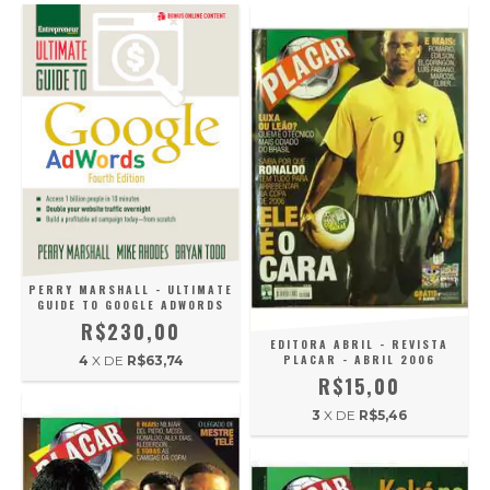
PERRY MARSHALL - ULTIMATE
GUIDE TO GOOGLE ADWORDS
R$230,00
EDITORA ABRIL - REVISTA
PLACAR - ABRIL 2006
4
X DE
R$63,74
R$15,00
3
X DE
R$5,46