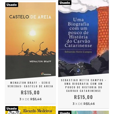
SEBASTIAO NETTO CAMPOS -
MENALTON BRAFF - SERIE
UMA BIOGRAFIA COM UM
VEREDAS: CASTELO DE AREIA
POUCO DE HISTORIA DO
CARVAO CATARINENSE
R$15,00
R$15,00
3
X DE
R$5,46
3
X DE
R$5,46