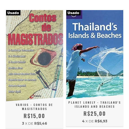
PLANET LONELY - THAILAND'S
VARIOS - CONTOS DE
ISLANDS AND BEACHES
MAGISTRADOS
R$25,00
R$15,00
4
X DE
R$6,93
3
X DE
R$5,46