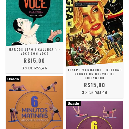
MARCOS LEAO ( CALUNGA ) -
VOCE COM VOCE
R$15,00
3
X DE
R$5,46
JOSEPH WAMBAUGH - COLECAO
NEGRA: OS CORVOS DE
HOLLYWOOD
R$15,00
3
X DE
R$5,46