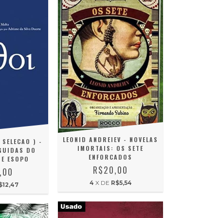
LEONID ANDREIEV - NOVELAS
 SELECAO ) -
IMORTAIS: OS SETE
GUIDAS DO
ENFORCADOS
E ESOPO
R$20,00
,00
4
X DE
R$5,54
$12,47