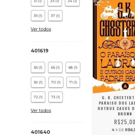
31 (1)
33 (1)
34 (1)
35 (1)
37 (1)
Ver todos
401619
65 (1)
66 (1)
68 (1)
69 (1)
70 (1)
71 (1)
72 (1)
73 (1)
G. K. CHESTERT
PARAISO DOS LA
OUTROS CASOS D
Ver todos
BROWN
R$25,0
4
X DE
R$6,
401640