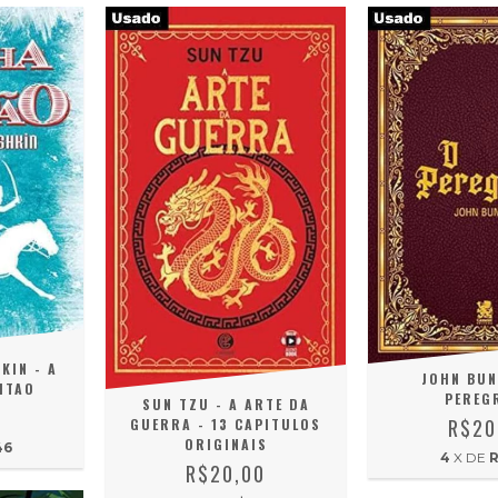
KIN - A
JOHN BUN
ITAO
PEREG
SUN TZU - A ARTE DA
0
R$20
GUERRA - 13 CAPITULOS
ORIGINAIS
46
4
X DE
R
R$20,00