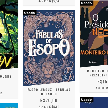
4
X DE
R$5,54
MONTEIRO L
PRESIDENT
ROUGHS -
R$15
0
3
X DE
R
ESOPO LEROUX - FABULAS
54
DE ESOPO
R$20,00
4
X DE
R$5,54