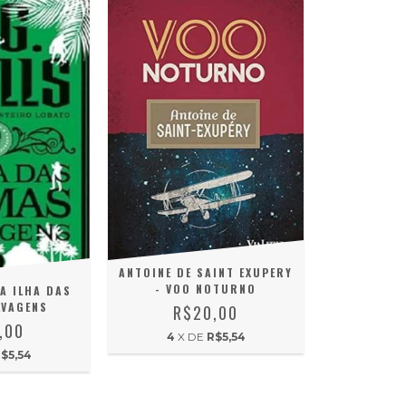
ANTOINE DE SAINT EXUPERY
- VOO NOTURNO
 A ILHA DAS
LVAGENS
R$20,00
,00
4
X DE
R$5,54
$5,54