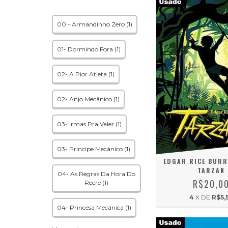
00 - Armandinho Zero (1)
01- Dormindo Fora (1)
02- A Pior Atleta (1)
02- Anjo Mecânico (1)
03- Irmas Pra Valer (1)
03- Principe Mecânico (1)
EDGAR RICE BUR
TARZAN
04- As Regras Da Hora Do
R$20,0
Recre (1)
4
X DE
R$5,
04- Princesa Mecânica (1)