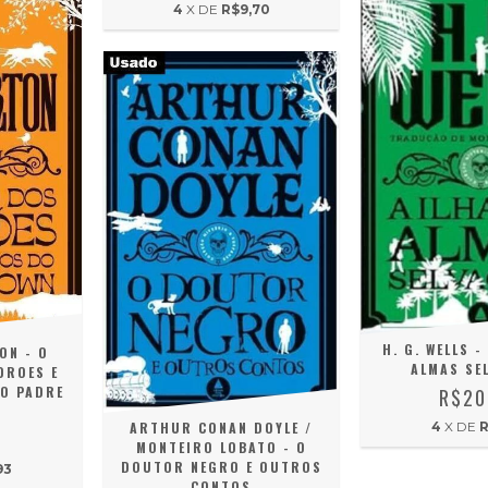
4
X DE
R$9,70
H. G. WELLS -
ON - O
ALMAS SE
DROES E
O PADRE
R$20
ARTHUR CONAN DOYLE /
4
X DE
R
0
MONTEIRO LOBATO - O
DOUTOR NEGRO E OUTROS
93
CONTOS