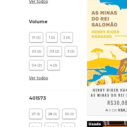
Ver todos
Volume
01 (2)
1 (2)
2 (2)
02 (2)
03 (2)
3 (2)
04 (2)
4 (2)
Ver todos
HENRY RIDER HA
AS MINAS DO REI
401573
R$30,0
4
X DE
R$8,
27 (1)
28 (1)
30 (1)