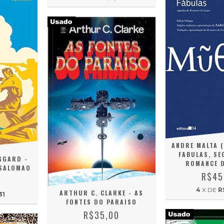
ANDRE MALTA (
FABULAS, SE
GGARD -
ROMANCE D
 SALOMAO
R$45
0
4
X DE
R
ARTHUR C. CLARKE - AS
31
FONTES DO PARAISO
R$35,00