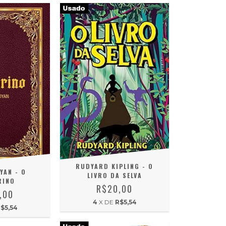
RUDYARD KIPLING - O
YAN - O
LIVRO DA SELVA
RINO
R$20,00
,00
4
X DE
R$5,54
$5,54