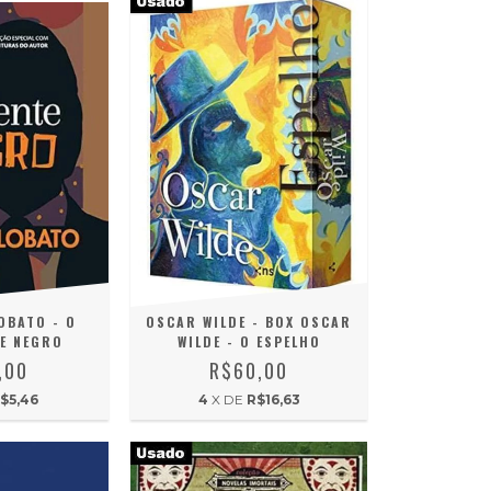
OSCAR WILDE - BOX OSCAR
OBATO - O
WILDE - O ESPELHO
E NEGRO
R$60,00
,00
4
X DE
R$16,63
$5,46