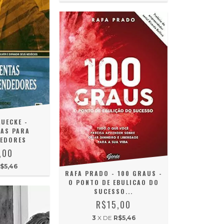
UECKE -
AS PARA
EDORES
,00
$5,46
RAFA PRADO - 100 GRAUS -
O PONTO DE EBULICAO DO
SUCESSO...
R$15,00
3
X DE
R$5,46