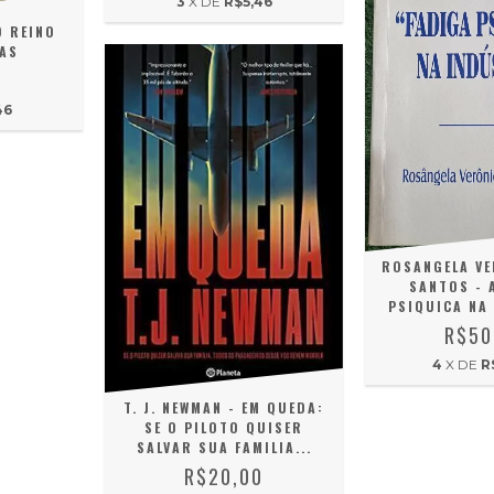
3
X DE
R$5,46
O REINO
AS
0
46
ROSANGELA VE
SANTOS - 
PSIQUICA NA
R$50
4
X DE
R
T. J. NEWMAN - EM QUEDA:
SE O PILOTO QUISER
SALVAR SUA FAMILIA...
R$20,00