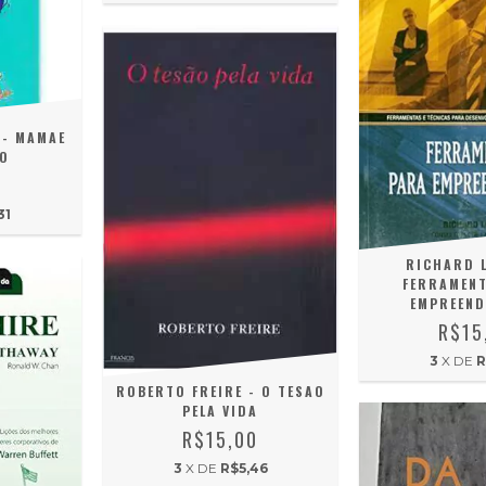
 - MAMAE
HO
0
31
RICHARD L
FERRAMENT
EMPREEND
R$15
3
X DE
R
ROBERTO FREIRE - O TESAO
PELA VIDA
R$15,00
3
X DE
R$5,46