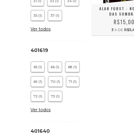
31 (1)
33 (1)
34 (1)
ALAN FURST - N
DAS SOMBR
35 (1)
37 (1)
R$15,0
Ver todos
3
X DE
R$5,
401619
65 (1)
66 (1)
68 (1)
69 (1)
70 (1)
71 (1)
72 (1)
73 (1)
Ver todos
401640