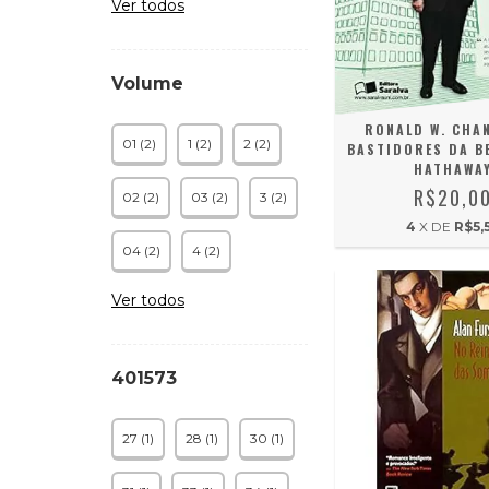
Ver todos
Volume
RONALD W. CHAN
01 (2)
1 (2)
2 (2)
BASTIDORES DA B
HATHAWA
R$20,0
02 (2)
03 (2)
3 (2)
4
X DE
R$5,
04 (2)
4 (2)
Ver todos
401573
27 (1)
28 (1)
30 (1)