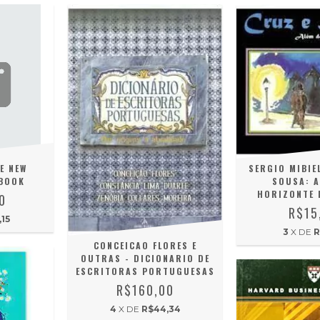
E NEW
SERGIO MIBIEL
TBOOK
SOUSA: A
HORIZONTE 
0
R$15
15
3
X DE
R
CONCEICAO FLORES E
OUTRAS - DICIONARIO DE
ESCRITORAS PORTUGUESAS
R$160,00
4
X DE
R$44,34