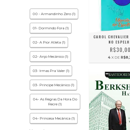
00 - Armandinho Zero (1)
01- Dormindo Fora (1)
CAROL CHEVALIER
NO ESPEL
02- A Pior Atleta (1)
R$30,0
02- Anjo Mecânico (1)
4
X DE
R$8,
03- Irmas Pra Valer (1)
03- Principe Mecânico (1)
04- As Regras Da Hora Do
Recre (1)
04- Princesa Mecânica (1)