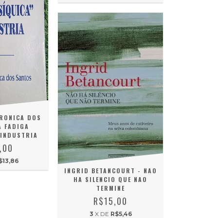
RONICA DOS
A FADIGA
 INDUSTRIA
,00
$13,86
INGRID BETANCOURT - NAO
HA SILENCIO QUE NAO
TERMINE
R$15,00
3
X DE
R$5,46