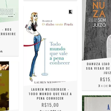
 - NOS
ERKSHIRE
Y
0
54
DANUZA LEAO 
SUA VISAO DE
JUI
R$15
3
X DE
R
LAUREN WEISBERGER -
TODO MUNDO QUE VALE A
PENA CONHECER
R$15,00