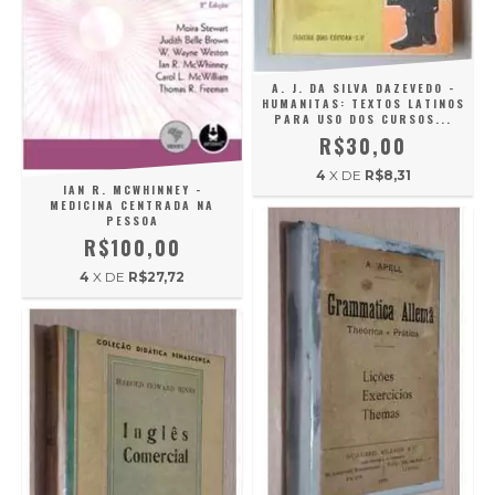
A. J. DA SILVA DAZEVEDO -
HUMANITAS: TEXTOS LATINOS
PARA USO DOS CURSOS...
R$30,00
4
X DE
R$8,31
IAN R. MCWHINNEY -
MEDICINA CENTRADA NA
PESSOA
R$100,00
4
X DE
R$27,72