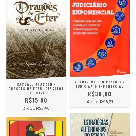
ADEMIR MILTON PICCOLI -
RAPHAEL DRACCON -
JUDICIARIO EXPONENCIAL
DRAGOES DE ETER: CIRCULOS
R$30,00
DE CHUVA
R$15,00
4
X DE
R$8,31
3
X DE
R$5,46