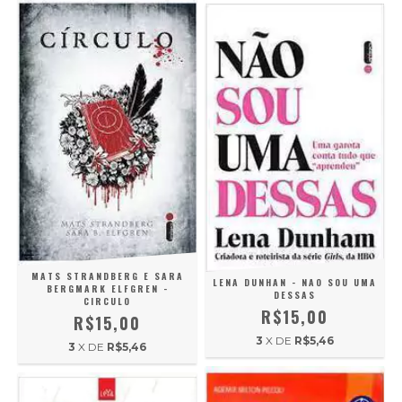
MATS STRANDBERG E SARA
LENA DUNHAN - NAO SOU UMA
BERGMARK ELFGREN -
DESSAS
CIRCULO
R$15,00
R$15,00
3
X DE
R$5,46
3
X DE
R$5,46