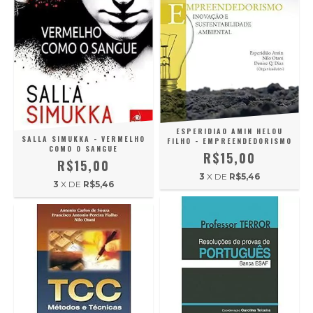
ESPERIDIAO AMIN HELOU
SALLA SIMUKKA - VERMELHO
FILHO - EMPREENDEDORISMO
COMO O SANGUE
R$15,00
R$15,00
3
X DE
R$5,46
3
X DE
R$5,46