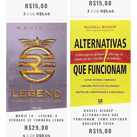
R$15,00
R$15,00
3
X DE
R$5,46
3
X DE
R$5,46
RUSSEL BISHOP -
ALTERNATIVAS QUE
MARIE LU - LEGEND: A
FUNCIONAM. COMO SUPERAR
VERDADE SE TORNARA LENDA
QUALQUER COISA...
R$29,00
R$15,00
4
X DE
R$8,04