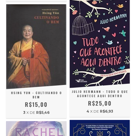
JULIO HERMANN - TUDO O QUE
HSING YUN - CULTIVANDO O
ACONTECE AQUI DENTRO
BEM
R$25,00
R$15,00
4
X DE
R$6,93
3
X DE
R$5,46