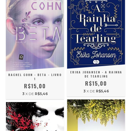
ERIKA JOHANSEN - A RAINHA
RACHEL COHN - BETA - LIVRO
DE TEARLING
1
R$15,00
R$15,00
3
X DE
R$5,46
3
X DE
R$5,46