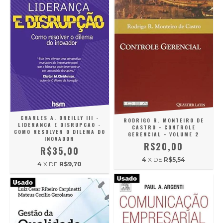
CHARLES A. OREILLY III -
RODRIGO R. MONTEIRO DE
LIDERANCA E DISRUPCAO -
CASTRO - CONTROLE
COMO RESOLVER O DILEMA DO
GERENCIAL - VOLUME 2
INOVADOR
R$20,00
R$35,00
4
X DE
R$5,54
4
X DE
R$9,70