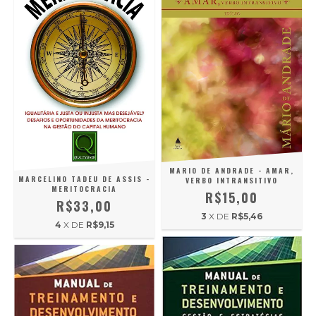
MARIO DE ANDRADE - AMAR,
MARCELINO TADEU DE ASSIS -
VERBO INTRANSITIVO
MERITOCRACIA
R$15,00
R$33,00
3
X DE
R$5,46
4
X DE
R$9,15