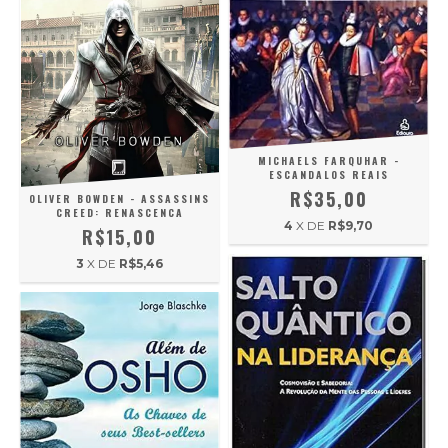
MICHAELS FARQUHAR -
ESCANDALOS REAIS
R$35,00
OLIVER BOWDEN - ASSASSINS
CREED: RENASCENCA
4
X DE
R$9,70
R$15,00
3
X DE
R$5,46