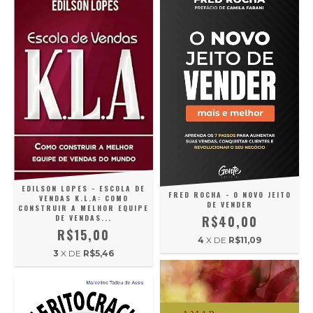
EDILSON LOPES - ESCOLA DE
FRED ROCHA - O NOVO JEITO
VENDAS K.L.A: COMO
DE VENDER
CONSTRUIR A MELHOR EQUIPE
DE VENDAS...
R$40,00
R$15,00
4
X DE
R$11,09
3
X DE
R$5,46