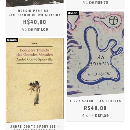
4
X DE
R$9,70
MOACIR PEREIRA -
CENTENARIO DE IVO SILVEIRA
R$40,00
4
X DE
R$11,09
JERZY SZACHI - AS UTOPIAS
R$40,00
4
X DE
R$11,09
ANDRE COMTE SPONVILLE -