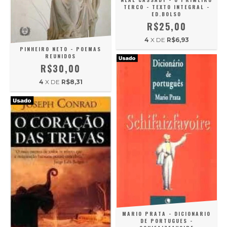
TERCO - TEXTO INTEGRAL -
ED.BOLSO
R$25,00
4
X DE
R$6,93
PINHEIRO NETO - POEMAS
REUNIDOS
R$30,00
4
X DE
R$8,31
MARIO PRATA - DICIONARIO
DE PORTUGUES -