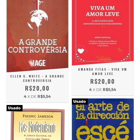
AMANDA FITAS - VIVA UM
AMOR LEVE
ELLEN G. WHITE - A GRANDE
R$20,00
CONTROVERSIA
R$20,00
4
X DE
R$5,54
4
X DE
R$5,54