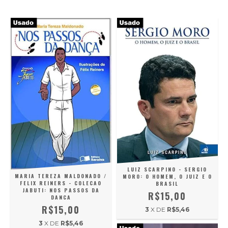
LUIZ SCARPINO - SERGIO
MARIA TEREZA MALDONADO /
MORO: O HOMEM, O JUIZ E O
FELIX REINERS - COLECAO
BRASIL
JABUTI: NOS PASSOS DA
R$15,00
DANCA
R$15,00
3
X DE
R$5,46
3
X DE
R$5,46