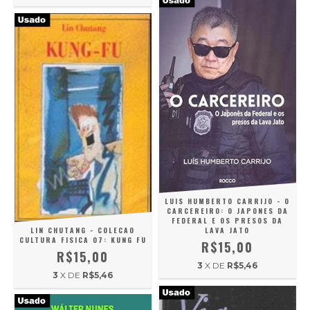
LUIS HUMBERTO CARRIJO - O
CARCEREIRO: O JAPONES DA
FEDERAL E OS PRESOS DA
LIN CHUTANG - COLECAO
LAVA JATO
CULTURA FISICA 07: KUNG FU
R$15,00
R$15,00
3
X DE
R$5,46
3
X DE
R$5,46