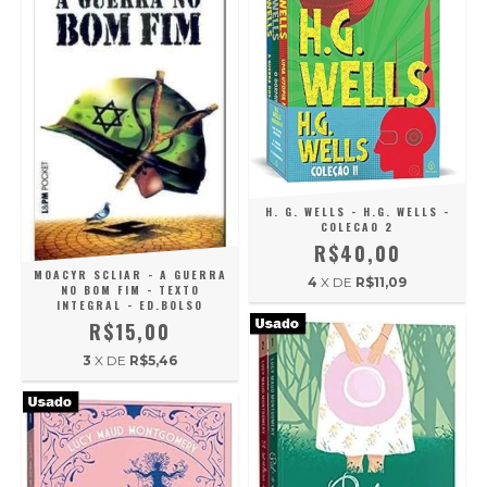
H. G. WELLS - H.G. WELLS -
COLECAO 2
R$40,00
MOACYR SCLIAR - A GUERRA
4
X DE
R$11,09
NO BOM FIM - TEXTO
INTEGRAL - ED.BOLSO
R$15,00
3
X DE
R$5,46