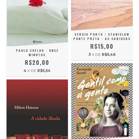
SERGIO PORTO / STANISLAW
PONTE PRETA - AS CARIOCAS
R$15,00
PAULO COELHO - ONCE
3
X DE
R$5,46
MINUTOS
R$20,00
4
X DE
R$5,54