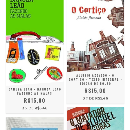
ALUISIO AZEVEDO - O
CORTICO - TEXTO INTEGRAL -
EDICAO DE BOLSO
R$15,00
DANUZA LEAO - DANUZA LEAO
FAZENDO AS MALAS
3
X DE
R$5,46
R$15,00
3
X DE
R$5,46