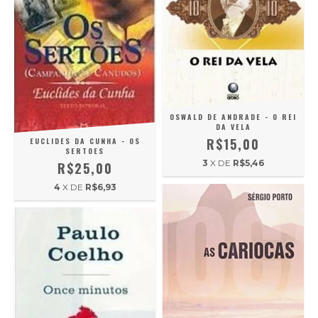
OSWALD DE ANDRADE - O REI
DA VELA
R$15,00
EUCLIDES DA CUNHA - OS
SERTOES
3
X DE
R$5,46
R$25,00
4
X DE
R$6,93