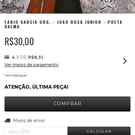
FABIO GARCIA ORG. - JOAO ROSA JUNIOR - POETA
DALMA
R$30,00
4
X DE
R$8,31
Ver meios de pagamento
1
em estoque
ATENÇÃO, ÚLTIMA PEÇA!
ALTERAR CEP
Entregas para o CEP:
Meios de envio
CALCULAR