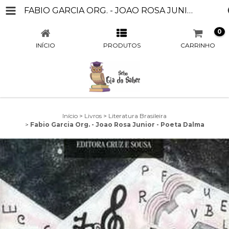
FABIO GARCIA ORG. - JOAO ROSA JUNIOR - POETA DALMA
0
INÍCIO
PRODUTOS
CARRINHO
Início
>
Livros
>
Literatura Brasileira
>
Fabio Garcia Org. - Joao Rosa Junior - Poeta Dalma