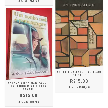
3
X DE
R$5,46
ANTONIO CALLADO - REFLEXOS
DO BAILE
R$15,00
ARTHUR DILAH MARINACCI -
UM SONHO REAL E PARA
3
X DE
R$5,46
SEMPRE
R$15,00
3
X DE
R$5,46