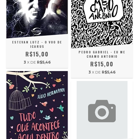
ESTEVAN LUTZ - O VOO DE
ICARUS
PEDRO GABRIEL - EU ME
R$15,00
CHAMO ANTONIO
R$15,00
3
X DE
R$5,46
3
X DE
R$5,46