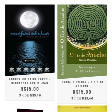
ANDREA CRISTINA LOPES -
LEONIA OLIVEIRA - O FIO DE
NENUFARES SOB O LUAR
ARIADNE
R$15,00
R$15,00
3
X DE
R$5,46
3
X DE
R$5,46