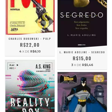
CHARLES BUKOWSKI - PULP
R$22,00
4
X DE
R$6,10
L. MARIE ADELINE - SEGREDO
R$15,00
3
X DE
R$5,46