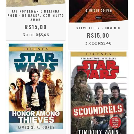
JAY KOPELMAN E MELINDA
ROTH - DE BAGDA, COM MUITO
AMOR
R$15,00
STEVE ALTEN - DOMINIO
R$15,00
3
X DE
R$5,46
3
X DE
R$5,46