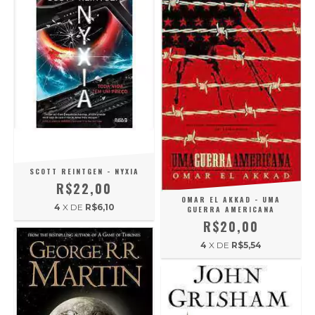
SCOTT REINTGEN - NYXIA
R$22,00
OMAR EL AKKAD - UMA
4
X DE
R$6,10
GUERRA AMERICANA
R$20,00
4
X DE
R$5,54