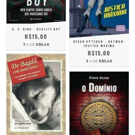
A. S. KING - REALITY BOY
R$15,00
DEVAN APTEKAR - BATMAN:
3
X DE
R$5,46
JUSTICA MAXIMA
R$15,00
3
X DE
R$5,46