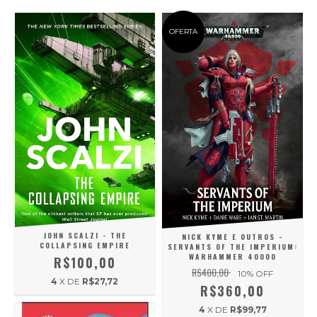
OFERTA
JOHN SCALZI - THE
NICK KYME E OUTROS -
COLLAPSING EMPIRE
SERVANTS OF THE IMPERIUM:
WARHAMMER 40000
R$100,00
R$400,00
10
% OFF
4
X DE
R$27,72
R$360,00
4
X DE
R$99,77