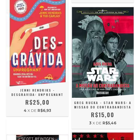
JENNI HENDRIKS -
DESGRAVIDA: UNPREGNANT
R$25,00
GREG RUCKA - STAR WARS: A
MISSAO DO CONTRABANDISTA
4
X DE
R$6,93
R$15,00
3
X DE
R$5,46