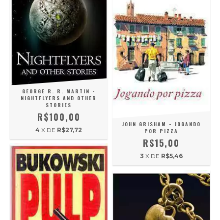
GEORGE R. R. MARTIN -
NIGHTFLYERS AND OTHER
STORIES
R$100,00
JOHN GRISHAM - JOGANDO
4
X DE
R$27,72
POR PIZZA
R$15,00
3
X DE
R$5,46