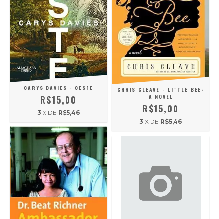
CARYS DAVIES - OESTE
CHRIS CLEAVE - LITTLE BEE:
A NOVEL
R$15,00
R$15,00
3
X DE
R$5,46
3
X DE
R$5,46