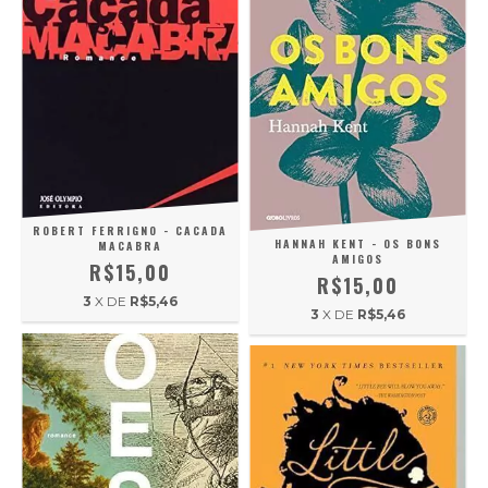
ROBERT FERRIGNO - CACADA
HANNAH KENT - OS BONS
MACABRA
AMIGOS
R$15,00
R$15,00
3
X DE
R$5,46
3
X DE
R$5,46