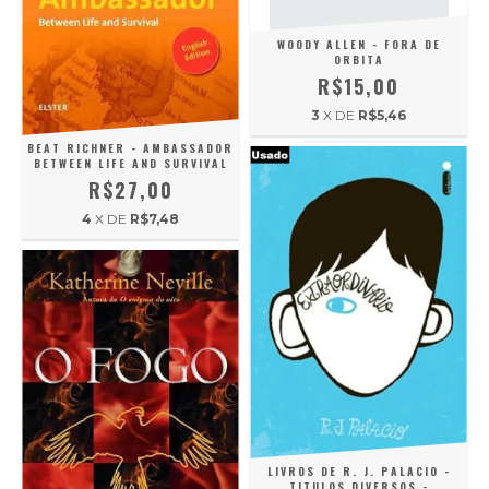
WOODY ALLEN - FORA DE
ORBITA
R$15,00
3
X DE
R$5,46
BEAT RICHNER - AMBASSADOR
BETWEEN LIFE AND SURVIVAL
R$27,00
4
X DE
R$7,48
LIVROS DE R. J. PALACIO -
TITULOS DIVERSOS -