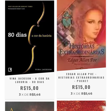
EDGAR ALLAN POE -
HISTORIAS EXTRAORDINARIAS
VINA JACKSON - A COR DA
- POCKET
LUXURIA - 80 DIAS
R$15,00
R$15,00
3
X DE
R$5,46
3
X DE
R$5,46