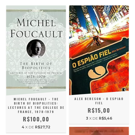
ALEX BERESON - O ESPIAO
MICHEL FOUCAULT - THE
FIEL
BIRTH OF BIOPOLITICS:
LECTURES AT THE COLLEGE DE
R$15,00
FRANCE, 1978-1979
R$100,00
3
X DE
R$5,46
4
X DE
R$27,72