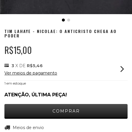
TIM LAHAYE - NICOLAE: O ANTICRISTO CHEGA AO
PODER
R$15,00
3
X DE
R$5,46
Ver meios de pagamento
1
em estoque
ATENÇÃO, ÚLTIMA PEÇA!
ALTERAR CEP
Entregas para o CEP:
Meios de envio