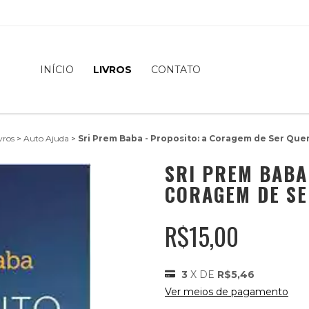
INÍCIO
LIVROS
CONTATO
vros
>
Auto Ajuda
>
Sri Prem Baba - Proposito: a Coragem de Ser Qu
SRI PREM BABA
CORAGEM DE S
R$15,00
3
X DE
R$5,46
Ver meios de pagamento