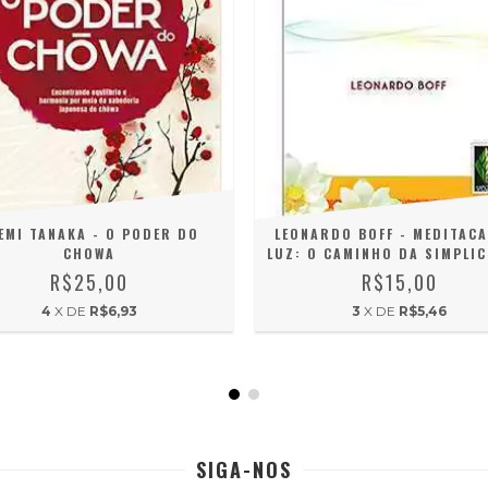
EMI TANAKA - O PODER DO
LEONARDO BOFF - MEDITAC
CHOWA
LUZ: O CAMINHO DA SIMPLIC
R$25,00
R$15,00
4
X DE
R$6,93
3
X DE
R$5,46
SIGA-NOS