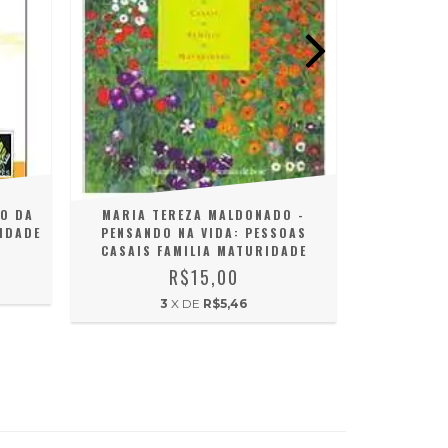
AO DA
MARIA TEREZA MALDONADO -
ANDERSON
IDADE
PENSANDO NA VIDA: PESSOAS
REAL
CASAIS FAMILIA MATURIDADE
R$15,00
3
X DE
R$5,46