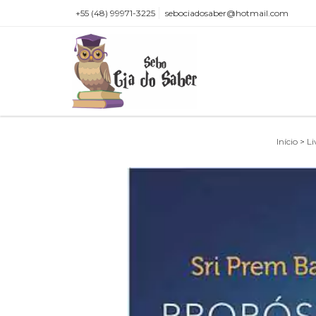
+55 (48) 99971-3225
sebociadosaber@hotmail.com
Início
>
Li