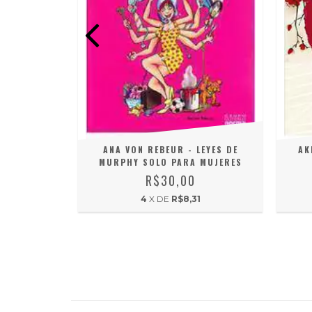
U TIVESSE
ANA VON REBEUR - LEYES DE
AK
MURPHY SOLO PARA MUJERES
R$30,00
6
4
X DE
R$8,31