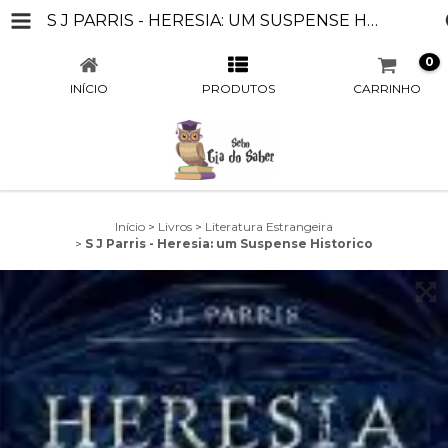
S J PARRIS - HERESIA: UM SUSPENSE HISTORICO
0
INÍCIO
PRODUTOS
CARRINHO
Início
>
Livros
>
Literatura Estrangeira
>
S J Parris - Heresia: um Suspense Historico