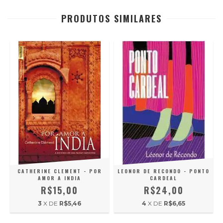
PRODUTOS SIMILARES
A
CATHERINE CLEMENT - POR
LEONOR DE RECONDO - PONTO
AMOR A INDIA
CARDEAL
R$15,00
R$24,00
3
X DE
R$5,46
4
X DE
R$6,65