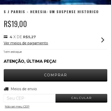
S J PARRIS - HERESIA: UM SUSPENSE HISTORICO
R$19,00
4
X DE
R$5,27
Ver meios de pagamento
1
em estoque
ATENÇÃO, ÚLTIMA PEÇA!
ALTERAR CEP
Entregas para o CEP:
Meios de envio
CALCULAR
Não sei meu CEP